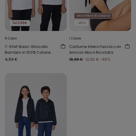
Microfibra Riciclata
3x12,99€
-40%
8 Colori
1 Colore
T-Shirt Basic Girocollo
Costume Intero Fascia con
Bambini in 100% Cotone
Arriccio Micro Riciclata
Unisex
4,99 €
19,99 €
12,00 €
-40%