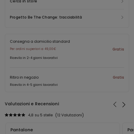
Cerca in store
Progetto Be The Change: tracciabilità
Consegna a domicilio standard
Per ordini superiori a 49,00€
Gratis
Ricevilo in 2-4 giorni lavorativi
Ritiro in negozio
Gratis
Ricevilo in 4-5 giorni lavorativi
Valutazioni e Recensioni
4,8
su 5 stelle
12 Valutazioni
Pantalone
Pa