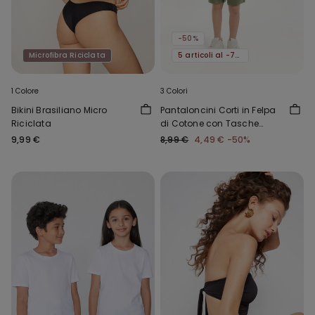
-50%
Microfibra Riciclata
5 articoli al -70%
1 Colore
3 Colori
Bikini Brasiliano Micro
Pantaloncini Corti in Felpa
Riciclata
di Cotone con Tasche
Bimbo
9,99 €
8,99 €
4,49 €
-50%