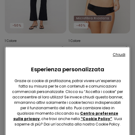
Microfibra Riciclata
-50%
-40%
1 Colore
1 Colore
Pantalone Trombetta in
Bikini Slip Alto con Arriccio
Chiudi
Tela Elasticizzata
Micro Riciclata
19,99 €
9,99 €
-50%
9,99 €
6,00 €
-40%
Esperienza personalizzata
Grazie ai cookie di profilazione, potrai vivere un’esperienza
fatta su misura per te con contenuti e comunicazioni
commerciali personalizzate. Clicca su “Accetta i cookie” per
acconsentire al loro utilizzo! Se invece chiudi questo banner,
rimarranno attivi solamente i cookie tecnici indispensabili
per il funzionamento del sito. Puoi cambiare idea in
qualsiasi momento cliccando su
Centro preferenze
sulla privacy
, che trovi anche nella
“Cookie Policy”
. Vuoi
saperne di più? Dai un’occhiata alla nostra Cookie Policy.