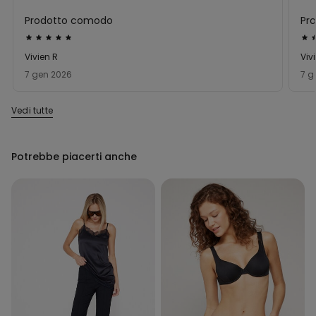
Prodotto comodo
Pr
Valutato
Val
5
5
Vivien R
Viv
su
su
7 gen 2026
7 g
5
5
Vedi tutte
Potrebbe piacerti anche