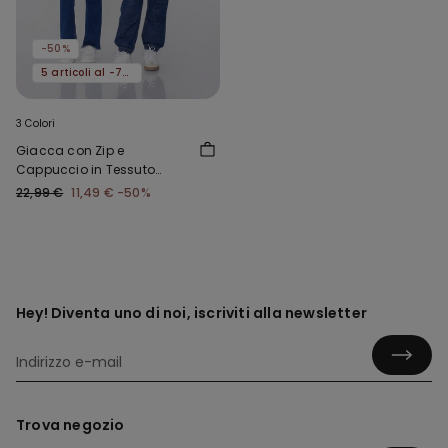
-50%
5 articoli al -70%
3 Colori
Giacca con Zip e
Cappuccio in Tessuto
Tecnico Bimbi Unisex
22,99 €
11,49 €
-50%
Hey! Diventa uno di noi, iscriviti alla newsletter
Trova negozio