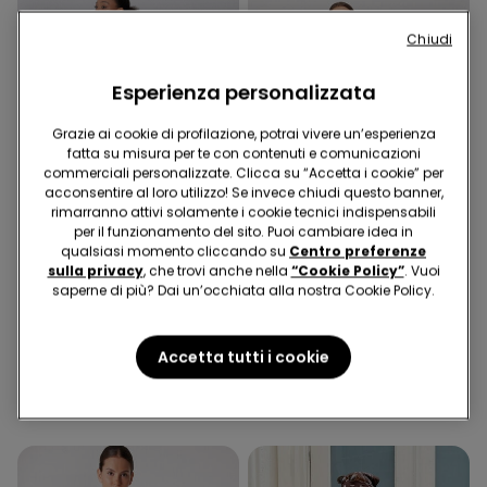
Chiudi
Esperienza personalizzata
Grazie ai cookie di profilazione, potrai vivere un’esperienza
fatta su misura per te con contenuti e comunicazioni
commerciali personalizzate. Clicca su “Accetta i cookie” per
acconsentire al loro utilizzo! Se invece chiudi questo banner,
rimarranno attivi solamente i cookie tecnici indispensabili
per il funzionamento del sito. Puoi cambiare idea in
qualsiasi momento cliccando su
Centro preferenze
Effetto modellante
Cotone Organico
sulla privacy
, che trovi anche nella
“Cookie Policy”
. Vuoi
saperne di più? Dai un’occhiata alla nostra Cookie Policy.
4 Colori
3 Colori
Leggings Shaping
Leggings Capri in Cotone
Accetta tutti i cookie
Organico
16,99 €
8,99 €