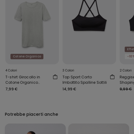
Eff
Cotone Organico
-10
4 Colori
3 Colori
2 Colori
T-shirt Girocollo in
Top Sport Corto
Reggise
Cotone Organico
Imbottito Spalline Sottili
Shaping
Elasticizzato
7,99 €
14,99 €
9,99 €
Potrebbe piacerti anche