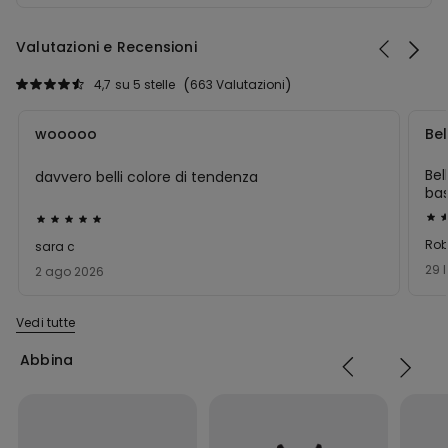
Valutazioni e Recensioni
4,7
su 5 stelle
663 Valutazioni
wooooo
Bel
Bel
davvero belli colore di tendenza
bas
in
Val
Valutato
La 
5
5
Rob
del
sara c
su
su
29 
2 ago 2026
5
5
Vedi tutte
Abbina