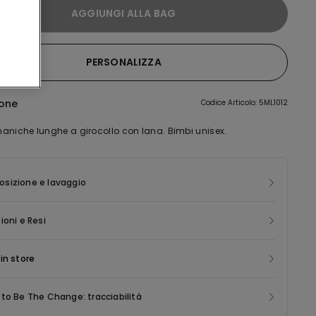
AGGIUNGI ALLA BAG
PERSONALIZZA
ione
Codice Articolo: 5ML1012
aniche lunghe a girocollo con lana. Bimbi unisex.
sizione e lavaggio
ioni e Resi
in store
to Be The Change: tracciabilità