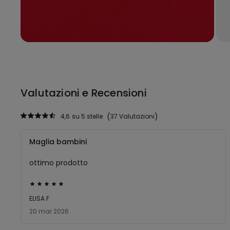
Valutazioni e Recensioni
4,6
su 5 stelle
37 Valutazioni
Maglia bambini
ottimo prodotto
Valutato
5
ELISA F
su
20 mar 2026
5