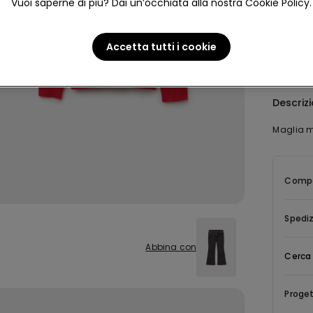
Vuoi saperne di più? Dai un’occhiata alla nostra Cookie Policy.
Accetta tutti i cookie
Descriz
Maglia m
Compo
Spediz
Abbina con
Cerca 
Proget