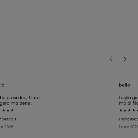
llo
bello
ho presi due, filato
taglia gi
ggero ma tiene
ma di fil
do. veste giusto
utato
Valutato
5
ncesca T
Francesc
su
ar 2026
1 mar 202
5