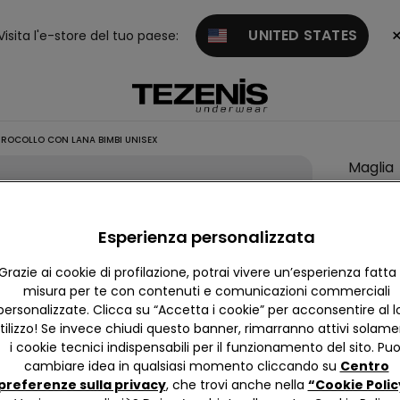
UNITED STATES
Visita l'e-store del tuo paese:
ROCOLLO CON LANA BIMBI UNISEX
Maglia
Girocol
con La
Esperienza personalizzata
Bimbi
Unisex
Grazie ai cookie di profilazione, potrai vivere un’esperienza fatta
misura per te con contenuti e comunicazioni commerciali
personalizzate. Clicca su “Accetta i cookie” per acconsentire al l
4,6
tilizzo! Se invece chiudi questo banner, rimarranno attivi solam
Ci dispi
i cookie tecnici indispensabili per il funzionamento del sito. Puo
quindi 
cambiare idea in qualsiasi momento cliccando su
Centro
preferenze sulla privacy
, che trovi anche nella
“Cookie Polic