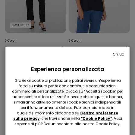
Best seller
3 Colori
3 Colori
Maglia Leggerissima
T-Shirt in Cotone con
Chiudi
Scollo V Pizzo/Lana Merino
Risvolto Kimono
16,99 €
9,99 €
Esperienza personalizzata
Grazie ai cookie di profilazione, potrai vivere un’esperienza
fatta su misura per te con contenuti e comunicazioni
commerciali personalizzate. Clicca su “Accetta i cookie” per
acconsentire al loro utilizzo! Se invece chiudi questo banner,
rimarranno attivi solamente i cookie tecnici indispensabili
per il funzionamento del sito. Puoi cambiare idea in
qualsiasi momento cliccando su
Centro preferenze
sulla privacy
, che trovi anche nella
“Cookie Policy”
. Vuoi
saperne di più? Dai un’occhiata alla nostra Cookie Policy.