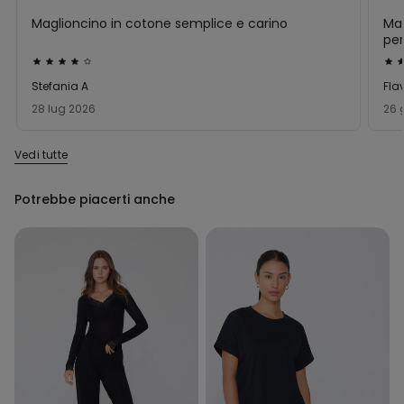
Maglioncino in cotone semplice e carino
Ma
per
Valutato
Val
4
5
Stefania A
Fla
su
su
28 lug 2026
26 
5
5
Vedi tutte
Potrebbe piacerti anche