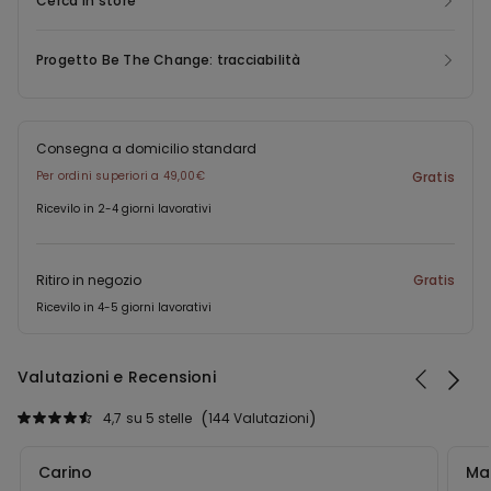
Cerca in store
Progetto Be The Change: tracciabilità
Consegna a domicilio standard
Per ordini superiori a 49,00€
Gratis
Ricevilo in 2-4 giorni lavorativi
Ritiro in negozio
Gratis
Ricevilo in 4-5 giorni lavorativi
Valutazioni e Recensioni
4,7
su 5 stelle
144 Valutazioni
Carino
Ma