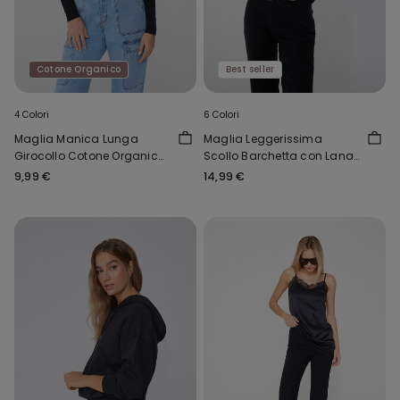
Cotone Organico
Best seller
4 Colori
6 Colori
Maglia Manica Lunga
Maglia Leggerissima
Girocollo Cotone Organico
Scollo Barchetta con Lana
Elasticizzato
Merino
9,99 €
14,99 €