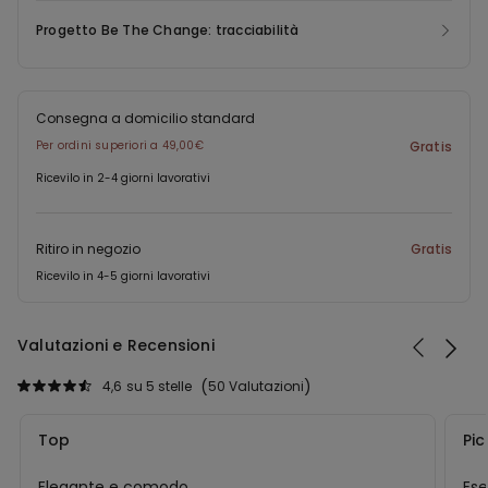
Progetto Be The Change: tracciabilità
Consegna a domicilio standard
Per ordini superiori a 49,00€
Gratis
Ricevilo in 2-4 giorni lavorativi
Ritiro in negozio
Gratis
Ricevilo in 4-5 giorni lavorativi
Valutazioni e Recensioni
4,6
su 5 stelle
50 Valutazioni
Top
Pic
Elegante e comodo
Ese