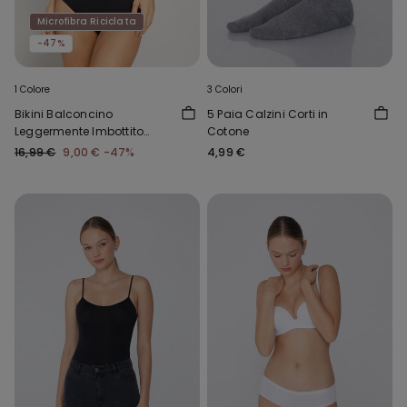
Microfibra Riciclata
-47%
1 Colore
3 Colori
Bikini Balconcino
5 Paia Calzini Corti in
Leggermente Imbottito
Cotone
Arriccio Riciclato
16,99 €
9,00 €
-47%
4,99 €