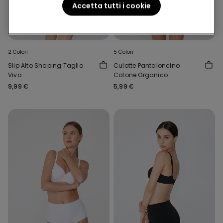
Accetta tutti i cookie
Effetto modellante
Cotone Organico
4+1 gratis
4+1 gratis
2 Colori
5 Colori
Slip Alto Shaping Taglio
Culotte Pantaloncino
Vivo
Cotone Organico
9,99 €
5,99 €