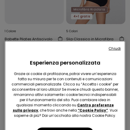
Microfibra Riciclata
4+1 gratis
1 Colore
5 Colori
Babette Pilates Antiscivolo
Slip Classico in Microfibra
Bimba
Riciclata
Chiudi
2,99 €
5,99 €
Esperienza personalizzata
Grazie ai cookie di profilazione, potrai vivere un’esperienza
fatta su misura per te con contenuti e comunicazioni
commerciali personalizzate. Clicca su “Accetta i cookie” per
acconsentire al loro utilizzo! Se invece chiudi questo banner,
rimarranno attivi solamente i cookie tecnici indispensabili
per il funzionamento del sito. Puoi cambiare idea in
qualsiasi momento cliccando su
Centro preferenze
sulla privacy
, che trovi anche nella
“Cookie Policy”
. Vuoi
saperne di più? Dai un’occhiata alla nostra Cookie Policy.