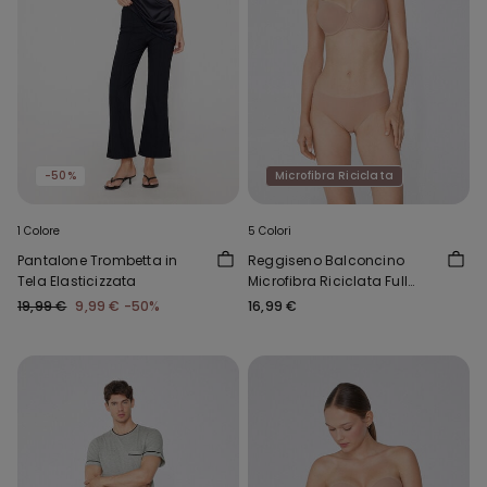
-50%
Microfibra Riciclata
1 Colore
5 Colori
Pantalone Trombetta in
Reggiseno Balconcino
Tela Elasticizzata
Microfibra Riciclata Full
Coverage Prague
19,99 €
9,99 €
-50%
16,99 €