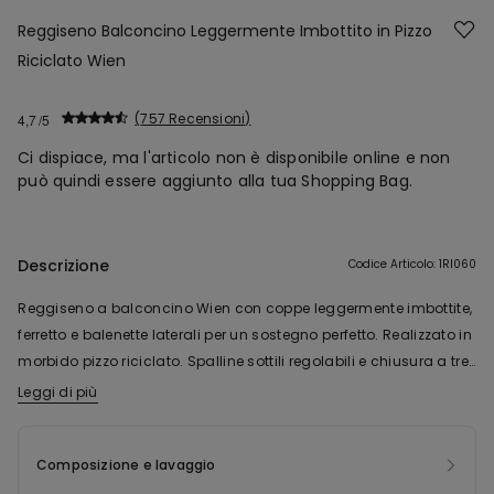
Reggiseno Balconcino Leggermente Imbottito in Pizzo
Riciclato Wien
757 Recensioni
4,7
Ci dispiace, ma l'articolo non è disponibile online e non
può quindi essere aggiunto alla tua Shopping Bag.
Descrizione
Codice Articolo: 1RI060
Reggiseno a balconcino Wien con coppe leggermente imbottite,
ferretto e balenette laterali per un sostegno perfetto. Realizzato in
morbido pizzo riciclato. Spalline sottili regolabili e chiusura a tre
gancetti con quattro posizioni.
Leggi di più
La poliammide del pizzo di questo prodotto è realizzata con
filato 100% riciclato, derivante dalla ri-lavorazione di scarti tessili
che non hanno ancora raggiunto il consumatore finale.
Composizione e lavaggio