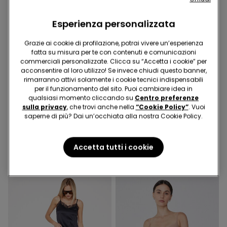
Esperienza personalizzata
Grazie ai cookie di profilazione, potrai vivere un’esperienza
fatta su misura per te con contenuti e comunicazioni
commerciali personalizzate. Clicca su “Accetta i cookie” per
acconsentire al loro utilizzo! Se invece chiudi questo banner,
Microfibra Riciclata
rimarranno attivi solamente i cookie tecnici indispensabili
2x19,99€
Microfibra Riciclata
per il funzionamento del sito. Puoi cambiare idea in
qualsiasi momento cliccando su
Centro preferenze
sulla privacy
, che trovi anche nella
“Cookie Policy”
. Vuoi
6 Colori
5 Colori
saperne di più? Dai un’occhiata alla nostra Cookie Policy.
Reggiseno Push-up
Reggiseno Balconcino in
Microfibra Riciclata Athens
Microfibra Riciclata Wien
12,99 €
14,99 €
Accetta tutti i cookie