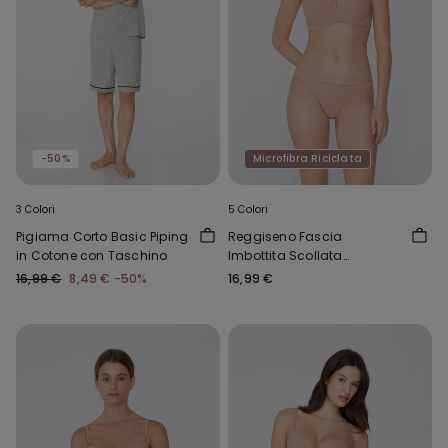
-50%
Microfibra Riciclata
3 Colori
5 Colori
Pigiama Corto Basic Piping
Reggiseno Fascia
in Cotone con Taschino
Imbottita Scollata
Microfibra Riciclata
16,99 €
8,49 €
-50%
16,99 €