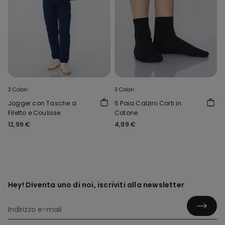
3 Colori
3 Colori
Jogger con Tasche a
5 Paia Calzini Corti in
Filetto e Coulisse
Cotone
12,99 €
4,99 €
Hey! Diventa uno di noi, iscriviti alla newsletter