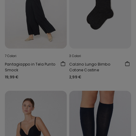
7 Colori
3 Colori
Pantagiappo in Tela Punto
Calzino Lungo Bimbo
Smock
Cotone Costine
19,99 €
2,99 €