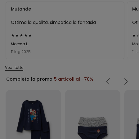
Mutande
Mu
Ottima la qualità, simpatica la fantasia
Ott
Valutato
Val
5
5
Morena L
Mor
su
su
11 lug 2025
11 
5
5
Vedi tutte
Completa la promo
5 articoli al -70%