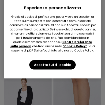
Esperienza personalizzata
Grazie ai cookie di profilazione, potrai vivere un’esperienza
fatta su misura per te con contenuti e comunicazioni
commerciali personalizzate. Clicca su “Accetta i cookie” per
Microfibra Riciclata
acconsentire al loro utilizzo! Se invece chiudi questo banner,
-31%
Cotone Organico
rimarranno attivi solamente i cookie tecnici indispensabili
per il funzionamento del sito. Puoi cambiare idea in
qualsiasi momento cliccando su
Centro preferenze
1 Colore
3 Colori
sulla privacy
, che trovi anche nella
“Cookie Policy”
. Vuoi
saperne di più? Dai un’occhiata alla nostra Cookie Policy.
Bikini Brassiere Imbottitura
Leggings Capri in Cotone
Estraibile Micro Riciclata
Organico
12,99 €
9,00 €
-31%
8,99 €
Accetta tutti i cookie