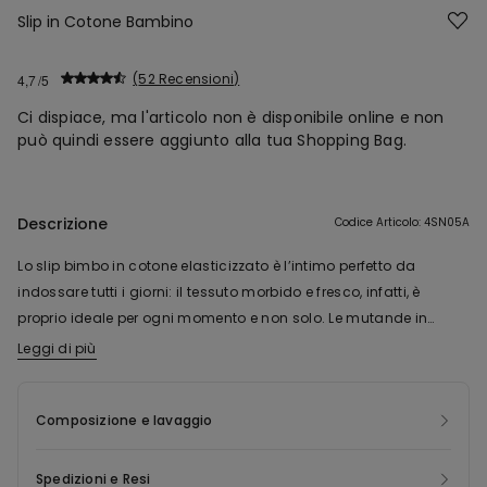
Slip in Cotone Bambino
52 Recensioni
4,7
Ci dispiace, ma l'articolo non è disponibile online e non
può quindi essere aggiunto alla tua Shopping Bag.
Descrizione
Codice Articolo: 4SN05A
Lo slip bimbo in cotone elasticizzato è l’intimo perfetto da
indossare tutti i giorni: il tessuto morbido e fresco, infatti, è
proprio ideale per ogni momento e non solo. Le mutande in
cotone da bambino si possono portare in ogni stagione e anche
Leggi di più
durante le attività di gioco oppure quelle sportive. Il modello,
inoltre, presenta dettagli stilosi e alla moda come cuciture e
Composizione e lavaggio
bordi piatti ed è disponibile in diverse varianti di colore: potrai
scegliere la preferita del tuo piccolo fra colori neutri o proposte di
tendenza. Infine, l’elastico in vita rende lo slip bimbo in cotone
Spedizioni e Resi