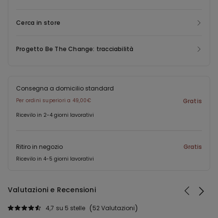
un capo davvero pratico e confortevole da indossare nel
quotidiano.
Cerca in store
Progetto Be The Change: tracciabilità
Consegna a domicilio standard
Per ordini superiori a 49,00€
Gratis
Ricevilo in 2-4 giorni lavorativi
Ritiro in negozio
Gratis
Ricevilo in 4-5 giorni lavorativi
Valutazioni e Recensioni
4,7
su 5 stelle
52 Valutazioni