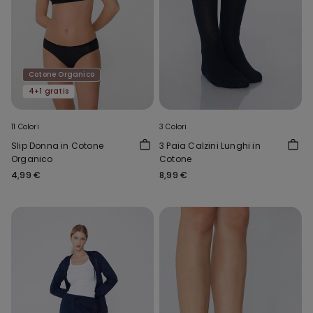
Cotone Organico
4+1 gratis
11 Colori
3 Colori
Slip Donna in Cotone
3 Paia Calzini Lunghi in
Organico
Cotone
4,99 €
8,99 €