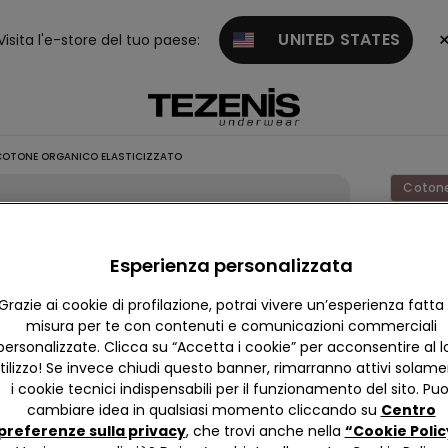
UNITED STATES
Visita l'e-store del tuo paese:
COTONE ORGANICO ELASTICIZZATO
Cotone
T-shirt 
Coton
Esperienza personalizzata
Organi
Grazie ai cookie di profilazione, potrai vivere un’esperienza fatta
Elastic
misura per te con contenuti e comunicazioni commerciali
personalizzate. Clicca su “Accetta i cookie” per acconsentire al l
9,99 €
tilizzo! Se invece chiudi questo banner, rimarranno attivi solam
i cookie tecnici indispensabili per il funzionamento del sito. Puo
4,8
cambiare idea in qualsiasi momento cliccando su
Centro
preferenze sulla privacy
, che trovi anche nella
“Cookie Polic