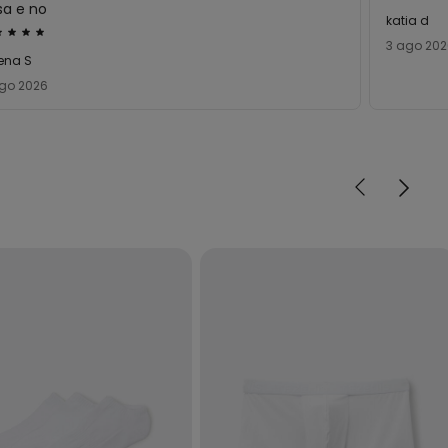
sa e no
5
katia d
utato
su
3 ago 20
5
ena S
go 2026