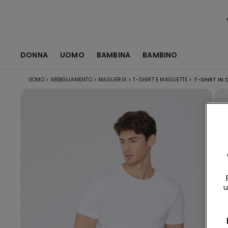
DONNA
UOMO
BAMBINA
BAMBINO
UOMO
>
ABBIGLIAMENTO
>
MAGLIERIA
>
T-SHIRT E MAGLIETTE
>
T-SHIRT IN 
u