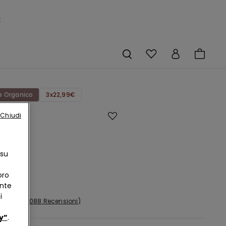
×
 Organico
3x22,99€
Chiudi
in
e
co
 su
izzato
oro
ente
i
1088 Recensioni
y”
.