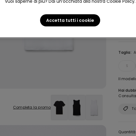
Vuoi saperne di più? Dai un’occhiata alla nostra Cookie Policy.
Colore:
B
Accetta tutti i cookie
Taglia:
A
S
Il modell
Hai dubbi
Consulta 
Completa la promo
Ta
Quantità