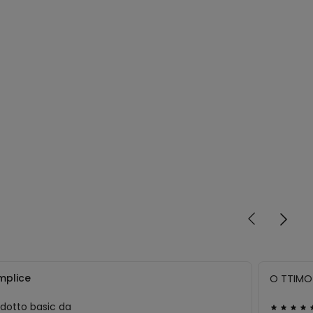
mplice
O TTIMO
dotto basic da
Valutato