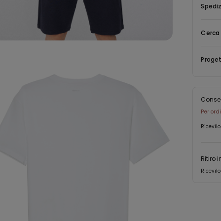
nella col
uomo bia
Spediz
non sfru
look spor
Cerca 
Proget
Conse
Per ord
Ricevilo
Ritiro 
Ricevilo