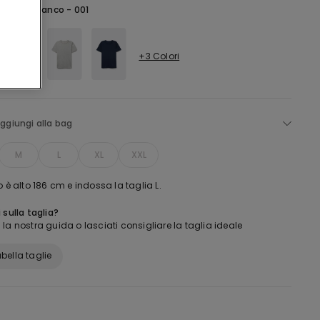
ianco -
Bianco - 001
+3 Colori
ggiungi alla bag
M
L
XL
XXL
o è alto 186 cm e indossa la taglia L.
 sulla taglia?
la nostra guida o lasciati consigliare la taglia ideale
bella taglie
: