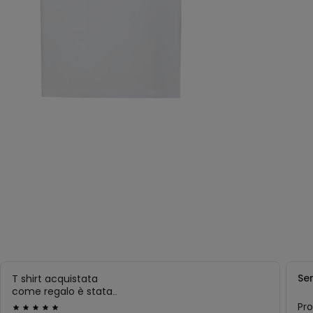
Se
T shirt acquistata
come regalo è stata
apprezzatissima per
Pro
Valutato