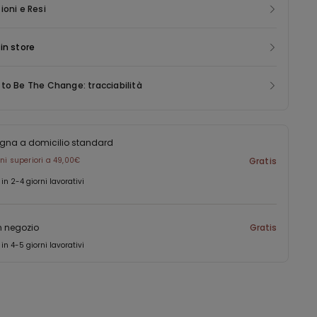
tivazione del cotone, nonchè il rispetto del terreno coltivato e il
nche, nere o in altre tonalità da abbinare come preferisci a
ioni e Resi
ttamento di esso.
tivi, casual o più formali.
in store
to Be The Change: tracciabilità
gna a domicilio standard
ini superiori a 49,00€
Gratis
 in 2-4 giorni lavorativi
in negozio
Gratis
 in 4-5 giorni lavorativi