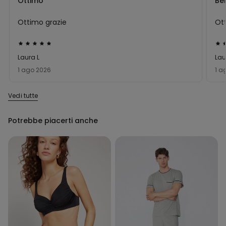
Ottimo
Bel
Ottimo grazie
Ot
Valutato
Val
5
5
Laura L
Lau
su
su
1 ago 2026
1 a
5
5
Vedi tutte
Potrebbe piacerti anche