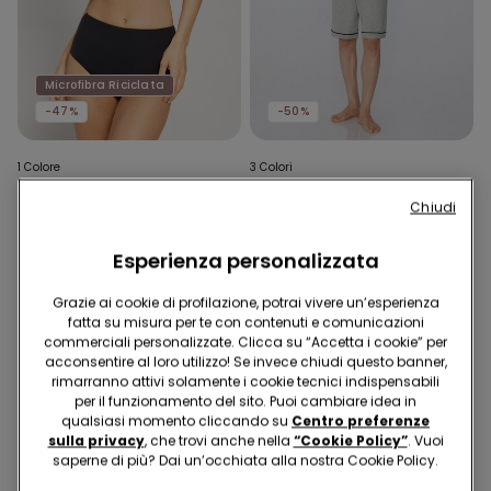
Microfibra Riciclata
-47%
-50%
1 Colore
3 Colori
Bikini Balconcino
Pigiama Corto Basic Piping
Chiudi
Leggermente Imbottito
in Cotone con Taschino
Arriccio Riciclato
16,99 €
9,00 €
-47%
16,99 €
8,49 €
-50%
Esperienza personalizzata
Grazie ai cookie di profilazione, potrai vivere un’esperienza
fatta su misura per te con contenuti e comunicazioni
commerciali personalizzate. Clicca su “Accetta i cookie” per
acconsentire al loro utilizzo! Se invece chiudi questo banner,
rimarranno attivi solamente i cookie tecnici indispensabili
per il funzionamento del sito. Puoi cambiare idea in
qualsiasi momento cliccando su
Centro preferenze
sulla privacy
, che trovi anche nella
“Cookie Policy”
. Vuoi
saperne di più? Dai un’occhiata alla nostra Cookie Policy.