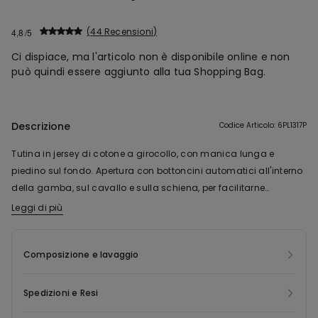
44 Recensioni
4,8
Ci dispiace, ma l'articolo non è disponibile online e non
può quindi essere aggiunto alla tua Shopping Bag.
Descrizione
Codice Articolo: 6PL1317P
Tutina in jersey di cotone a girocollo, con manica lunga e
piedino sul fondo. Apertura con bottoncini automatici all'interno
della gamba, sul cavallo e sulla schiena, per facilitarne
l'indosso.
Leggi di più
Composizione e lavaggio
Spedizioni e Resi