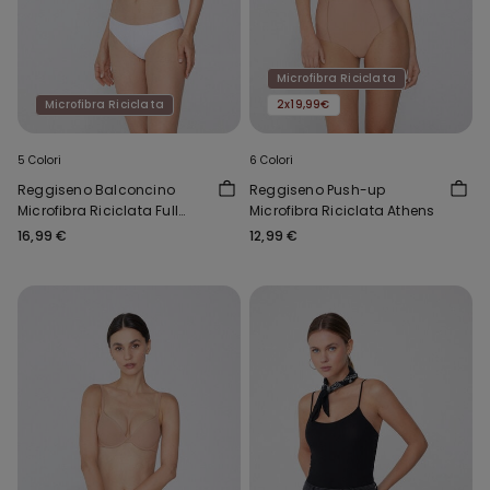
Microfibra Riciclata
Microfibra Riciclata
2x19,99€
5 Colori
6 Colori
Reggiseno Balconcino
Reggiseno Push-up
Microfibra Riciclata Full
Microfibra Riciclata Athens
Coverage Prague
16,99 €
12,99 €