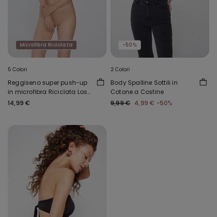
Microfibra Riciclata
-50%
5 Colori
2 Colori
Reggiseno super push-up
Body Spalline Sottili in
in microfibra Riciclata Los
Cotone a Costine
Angeles
14,99 €
9,99 €
4,99 €
-50%