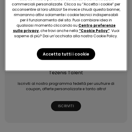
commerciali personalizzate. Clicca su “Accetta i cookie” per
acconsentire al loro utilizzo! Se invece chiudi questo banner,
rimarranno attivi solamente i cookie tecnici indispensabili
per il funzionamento del sito. Puoi cambiare idea in
qualsiasi momento cliccando su
Centro preferenze
sulla privacy
, che trovi anche nella
“Cookie Policy”
. Vuoi
saperne di più? Dai un’occhiata alla nostra Cookie Policy.
Acquisti facili e
Ultime tendenze
Promozioni
Extra punti con
veloci
a portata di click
esclusive
giochi e missioni
Accetta tutti i cookie
Tezenis Talent
Iscriviti al nostro programma fedeltà per usufruire di
coupon, offerte personalizzate e tanto altro!
ISCRIVITI