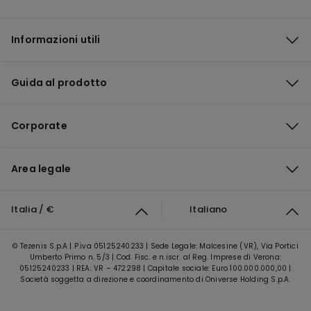
Informazioni utili
Guida al prodotto
Corporate
Area legale
Italia / €
Italiano
© Tezenis S.p.A | P.iva 05125240233 | Sede Legale: Malcesine (VR), Via Portici
Umberto Primo n. 5/3 | Cod. Fisc. e n.iscr. al Reg. Imprese di Verona:
05125240233 | REA: VR – 472298 | Capitale sociale: Euro 100.000.000,00 |
Società soggetta a direzione e coordinamento di Oniverse Holding S.p.A.