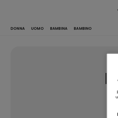
DONNA
UOMO
BAMBINA
BAMBINO
I
u