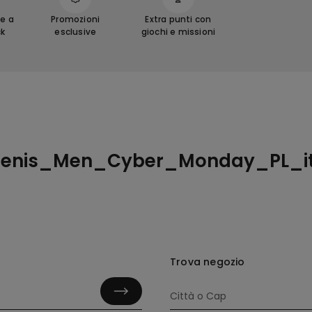
e a
Promozioni
Extra punti con
ck
esclusive
giochi e missioni
zenis_Men_Cyber_Monday_PL_it
Trova negozio