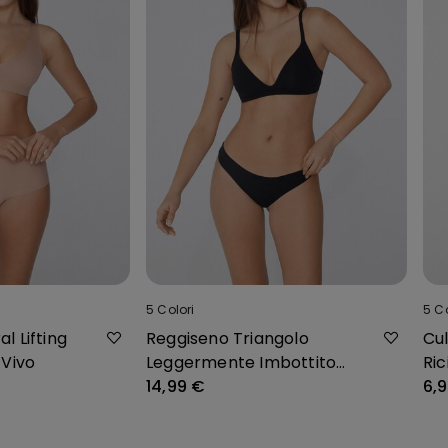
5
Colori
5
Co
l Lifting
Reggiseno Triangolo
Cul
 Vivo
Leggermente Imbottito
Ric
Cotone Organico London
14,99 €
6,