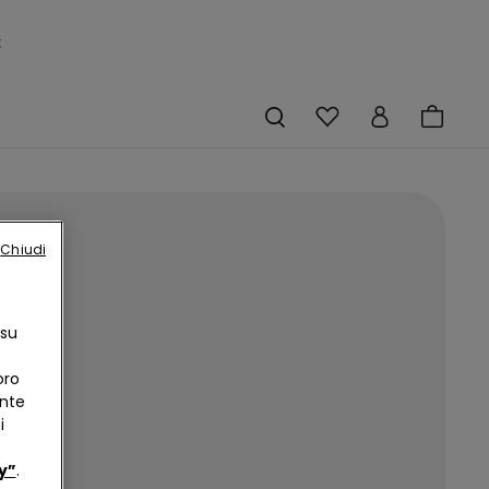
×
Chiudi
 è
 su
oro
ente
i
y”
.