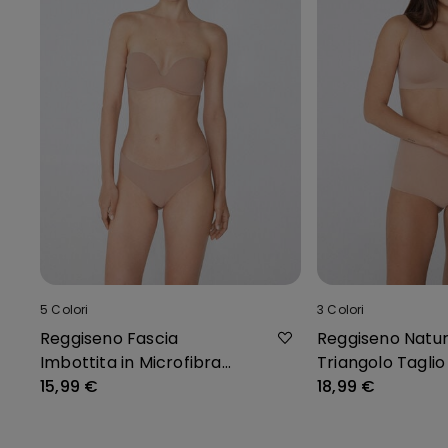
5
Colori
3
Colori
Reggiseno Fascia
Reggiseno Natura
Imbottita in Microfibra
Triangolo Taglio
Riciclata New York
15,99 €
18,99 €