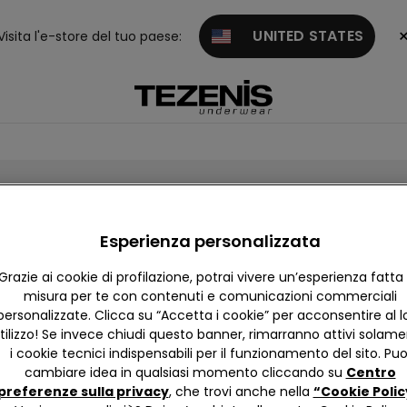
UNITED STATES
Visita l'e-store del tuo paese:
Esperienza personalizzata
l Cyber Monday
Grazie ai cookie di profilazione, potrai vivere un’esperienza fatta
finito!
misura per te con contenuti e comunicazioni commerciali
personalizzate. Clicca su “Accetta i cookie” per acconsentire al l
tilizzo! Se invece chiudi questo banner, rimarranno attivi solam
i cookie tecnici indispensabili per il funzionamento del sito. Puo
cambiare idea in qualsiasi momento cliccando su
Centro
Rimani aggiornato sulle novità del momento
preferenze sulla privacy
, che trovi anche nella
“Cookie Polic