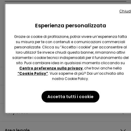
Chiud
Trova negozio
Esperienza personalizzata
Grazie ai cookie di profilazione, potrai vivere un’esperienza fatta
su misura per te con contenuti e comunicazioni commerciali
personalizzate. Clicca su “Accetta i cookie” per acconsentire al
loro utilizzo! Se invece chiudi questo banner, rimarranno attivi
solamente i cookie tecnici indispensabili per il funzionamento del
sito. Puoi cambiare idea in qualsiasi momento cliccando su
Centro preferenze sulla privacy
, che trovi anche nella
“Cookie Policy”
. Vuoi saperne di più? Dai un’occhiata alla
Informazioni utili
nostra Cookie Policy.
Guida al prodotto
Accetta tutti i cookie
Corporate
Area legale