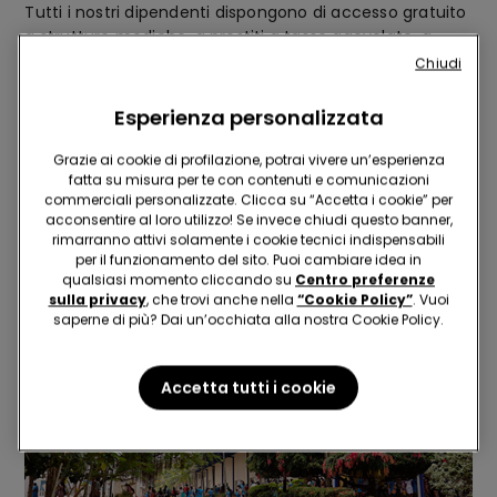
Tutti i nostri dipendenti dispongono di accesso gratuito
a strutture mediche, a prestiti a tasso agevolato, a
trasporti gratuiti ed accesso al ristorante aziendale ad
Chiudi
un prezzo simbolico. Per tutti i dipendenti poi sono
disponibili la palestra ed i campi da calcio, cricket e
Esperienza personalizzata
pallavolo presenti nell’area verde dell’impianto.
Grazie ai cookie di profilazione, potrai vivere un’esperienza
fatta su misura per te con contenuti e comunicazioni
commerciali personalizzate. Clicca su “Accetta i cookie” per
Il rispetto per l’ambiente
acconsentire al loro utilizzo! Se invece chiudi questo banner,
rimarranno attivi solamente i cookie tecnici indispensabili
per il funzionamento del sito. Puoi cambiare idea in
qualsiasi momento cliccando su
Centro preferenze
sulla privacy
, che trovi anche nella
“Cookie Policy”
. Vuoi
saperne di più? Dai un’occhiata alla nostra Cookie Policy.
Accetta tutti i cookie