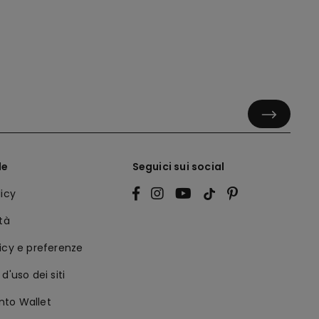
le
Seguici sui social
licy
ità
icy e preferenze
d'uso dei siti
to Wallet