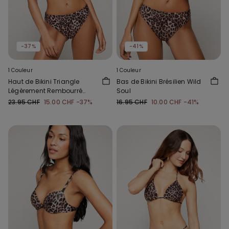
-37%
-41%
1 Couleur
1 Couleur
Haut de Bikini Triangle
Bas de Bikini Brésilien Wild
Légèrement Rembourré
Soul
Wild Soul
23.95 CHF
15.00 CHF
-37%
16.95 CHF
10.00 CHF
-41%