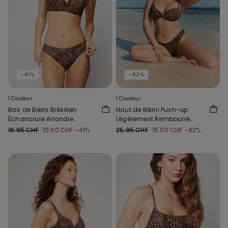
-41%
-42%
1 Couleur
1 Couleur
Bas de Bikini Brésilien
Haut de Bikini Push-up
Échancrure Arrondie
Légèrement Rembourré
Savage Sun
Savage Sun
16.95 CHF
10.00 CHF
-41%
25.95 CHF
15.00 CHF
-42%