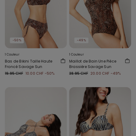
-50%
-49%
1 Couleur
1 Couleur
Bas de Bikini Taille Haute
Maillot de Bain Une Pièce
Froncé Savage Sun
Brassière Savage Sun
19.95 CHF
10.00 CHF
-50%
38.95 CHF
20.00 CHF
-49%