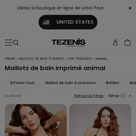
×
Visitez la boutique en ligne de votre Pays
UNITED STATES
>
>
>
FEMME
MAILLOTS DE BAIN ET BIKINIS
PAR TENDANCE
ANIMAL
Maillots de bain imprimé animal
Afficher tout
Maillot de bain à chevrons
Brillant
Mai
Retirez les filtres
Filtrer
(1)
16 articles