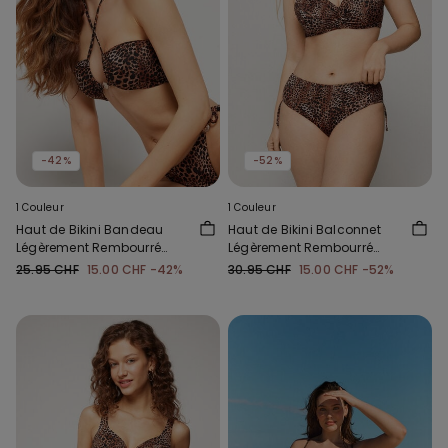
-42%
-52%
1 Couleur
1 Couleur
Haut de Bikini Bandeau
Haut de Bikini Balconnet
Légèrement Rembourré
Légèrement Rembourré
Savage Sun
Savage Sun
25.95 CHF
15.00 CHF
-42%
30.95 CHF
15.00 CHF
-52%