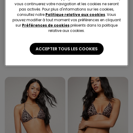
vous continuerez votre navigation et les cookies ne seront
pas activés. Pour plus d'informations sur les cookies,
consultez notre
Politique relative aux cookies
. Vous
pouvez modifier à tout moment vos préférences en cliquant
sur
Préférences de cookies
présents dans la politique
relative aux cookies.
-37%
-41%
1 Couleur
1 Couleur
ACCEPTER TOUS LES COOKIES
Haut de Bikini Triangle
Bikini Brésilien Safari Luxe
Légèrement Rembourré
16.95 CHF
10.00 CHF
-41%
Safari Luxe
23.95 CHF
15.00 CHF
-37%