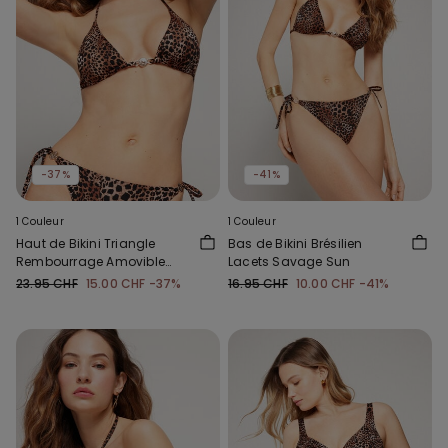
-37%
-41%
1 Couleur
1 Couleur
Haut de Bikini Triangle
Bas de Bikini Brésilien
Rembourrage Amovible
Lacets Savage Sun
Savage Sun
23.95 CHF
15.00 CHF
-37%
16.95 CHF
10.00 CHF
-41%