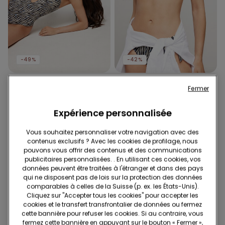
-49%
-42%
1 Couleur
1 Couleur
Fermer
Maillot de Bain Une Pièce
Haut de Bikini Push-Up
Bandeau Safari Luxe
Rembourré Safari Luxe
Expérience personnalisée
38.95 CHF
20.00 CHF
-49%
25.95 CHF
15.00 CHF
-42%
Vous souhaitez personnaliser votre navigation avec des
contenus exclusifs ? Avec les cookies de profilage, nous
pouvons vous offrir des contenus et des communications
publicitaires personnalisées. . En utilisant ces cookies, vos
données peuvent être traitées à l'étranger et dans des pays
qui ne disposent pas de lois sur la protection des données
comparables à celles de la Suisse (p. ex. les États-Unis).
Cliquez sur "Accepter tous les cookies" pour accepter les
cookies et le transfert transfrontalier de données ou fermez
cette bannière pour refuser les cookies. Si au contraire, vous
fermez cette bannière en appuyant sur le bouton « Fermer »,