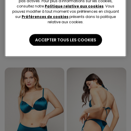
pas activés. Pour plus d'informations sur les cookies,
consultez notre
Politique relative aux cookies
. Vous
pouvez modifier à tout moment vos préférences en cliquant
sur
Préférences de cookies
présents dans la politique
relative aux cookies.
-37%
-50%
1 Couleur
1 Couleur
ACCEPTER TOUS LES COOKIES
Haut de Bikini Triangle
Bas de Bikini Taille Haute
Légèrement Rembourré
Froncé Shiny Glam Bleu
Shiny Glam Bleu
23.95 CHF
15.00 CHF
-37%
19.95 CHF
10.00 CHF
-50%