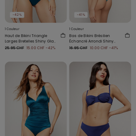
-42%
-41%
1 Couleur
1 Couleur
Haut de Bikini Triangle
Bas de Bikini Brésilien
Larges Bretelles Shiny Glam
Échancré Arrondi Shiny
Bleu
Glam Bleu
25.95 CHF
15.00 CHF
-42%
16.95 CHF
10.00 CHF
-41%