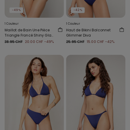
-49%
-42%
1 Couleur
1 Couleur
Maillot de Bain Une Pièce
Haut de Bikini Balconnet
Triangle Froncé Shiny Glam
Glimmer Diva
Bleu
38.95 CHF
20.00 CHF
-49%
25.95 CHF
15.00 CHF
-42%