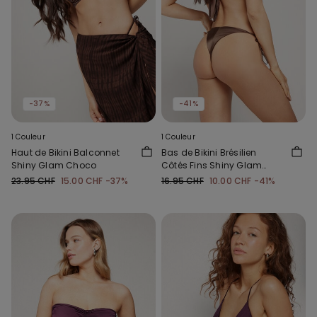
-37%
-41%
1 Couleur
1 Couleur
Haut de Bikini Balconnet
Bas de Bikini Brésilien
Shiny Glam Choco
Côtés Fins Shiny Glam
Choco
23.95 CHF
15.00 CHF
-37%
16.95 CHF
10.00 CHF
-41%