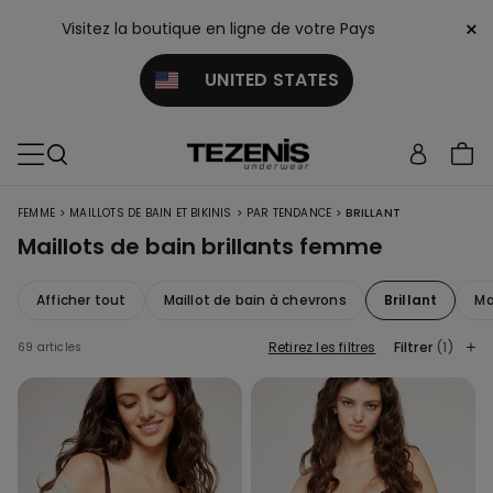
×
Visitez la boutique en ligne de votre Pays
UNITED STATES
>
>
>
FEMME
MAILLOTS DE BAIN ET BIKINIS
PAR TENDANCE
BRILLANT
Maillots de bain brillants femme
Afficher tout
Maillot de bain à chevrons
Brillant
Ma
Retirez les filtres
Filtrer
(1)
69 articles