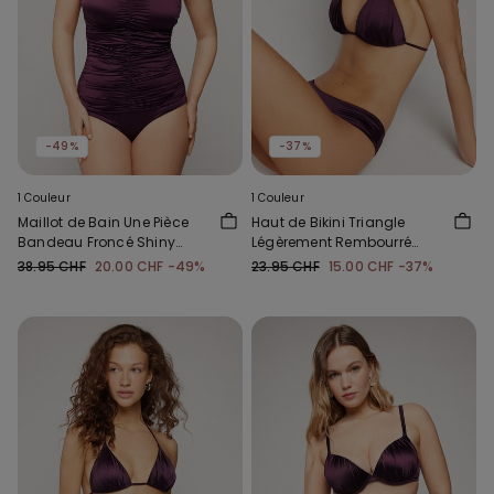
-49%
-37%
1 Couleur
1 Couleur
Maillot de Bain Une Pièce
Haut de Bikini Triangle
Bandeau Froncé Shiny
Légèrement Rembourré
Glam Bordeaux
Shiny Glam Bordeaux
38.95 CHF
20.00 CHF
-49%
23.95 CHF
15.00 CHF
-37%