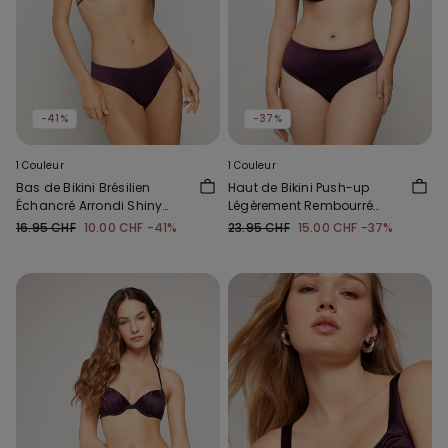
-41%
-37%
1 Couleur
1 Couleur
Bas de Bikini Brésilien
Haut de Bikini Push-up
Échancré Arrondi Shiny
Légèrement Rembourré
Glam Bordeaux
Shiny Glam Bordeaux
16.95 CHF
10.00 CHF
-41%
23.95 CHF
15.00 CHF
-37%