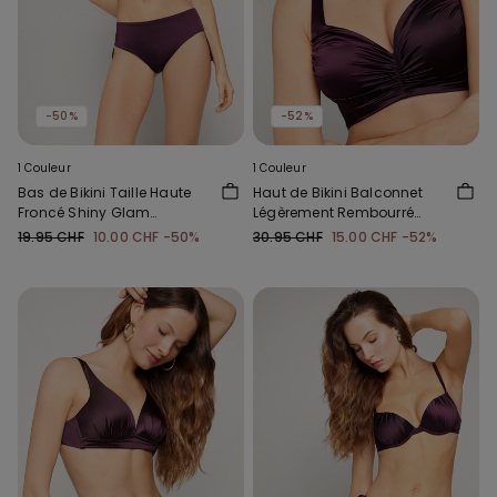
-50%
-52%
1 Couleur
1 Couleur
Bas de Bikini Taille Haute
Haut de Bikini Balconnet
Froncé Shiny Glam
Légèrement Rembourré
Bordeaux
Shiny Glam Bordeaux
19.95 CHF
10.00 CHF
-50%
30.95 CHF
15.00 CHF
-52%