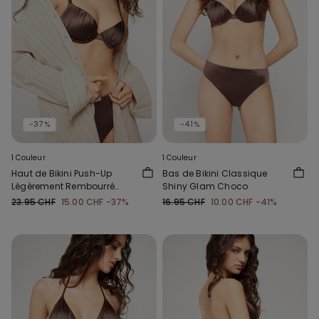
-37%
-41%
1 Couleur
1 Couleur
Haut de Bikini Push-Up
Bas de Bikini Classique
Légèrement Rembourré
Shiny Glam Choco
Shiny Glam Choco
23.95 CHF
15.00 CHF
-37%
16.95 CHF
10.00 CHF
-41%