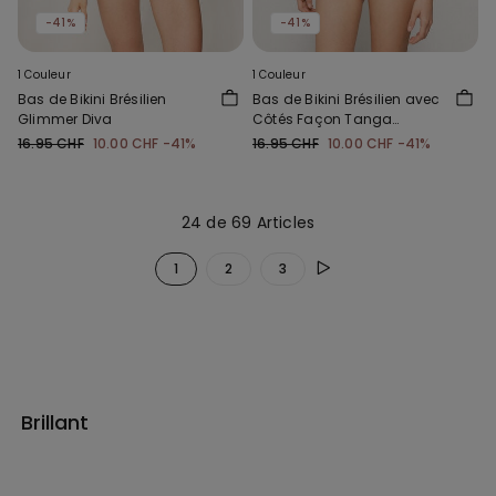
-41%
-41%
1 Couleur
1 Couleur
Bas de Bikini Brésilien
Bas de Bikini Brésilien avec
Glimmer Diva
Côtés Façon Tanga
Glimmer Diva
16.95 CHF
10.00 CHF
-41%
16.95 CHF
10.00 CHF
-41%
24 de 69 Articles
1
2
3
Brillant