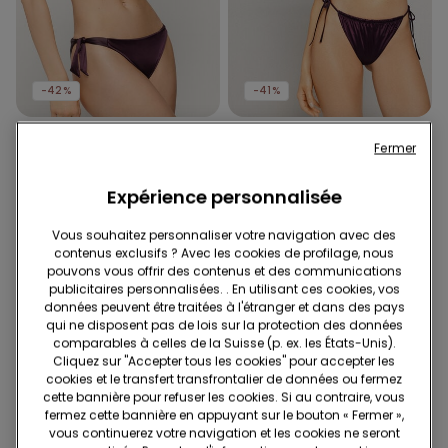
-42%
-41%
1 Couleur
1 Couleur
Fermer
Haut de Bikini Triangle
Bas de Bikini Brésilien
Larges Bretelles Shiny Glam
Côtés Fins Shiny Glam
Expérience personnalisée
Bordeaux
Bordeaux
25.95 CHF
15.00 CHF
-42%
16.95 CHF
10.00 CHF
-41%
Vous souhaitez personnaliser votre navigation avec des
contenus exclusifs ? Avec les cookies de profilage, nous
pouvons vous offrir des contenus et des communications
publicitaires personnalisées. . En utilisant ces cookies, vos
données peuvent être traitées à l'étranger et dans des pays
qui ne disposent pas de lois sur la protection des données
comparables à celles de la Suisse (p. ex. les États-Unis).
Cliquez sur "Accepter tous les cookies" pour accepter les
cookies et le transfert transfrontalier de données ou fermez
cette bannière pour refuser les cookies. Si au contraire, vous
fermez cette bannière en appuyant sur le bouton « Fermer »,
vous continuerez votre navigation et les cookies ne seront