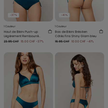
-37%
-41%
1 Couleur
1 Couleur
Haut de Bikini Push-up
Bas de Bikini Brésilien
Légèrement Rembourré
Côtés Fins Shiny Glam bleu
Shiny Glam Bleu
23.95 CHF
15.00 CHF
-37%
16.95 CHF
10.00 CHF
-41%