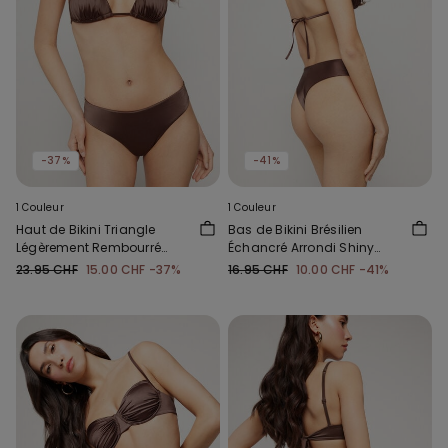
-37%
-41%
1 Couleur
1 Couleur
Haut de Bikini Triangle
Bas de Bikini Brésilien
Légèrement Rembourré
Échancré Arrondi Shiny
Shiny Glam Choco
Glam Choco
23.95 CHF
15.00 CHF
-37%
16.95 CHF
10.00 CHF
-41%