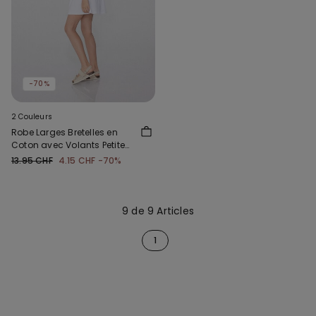
-70%
2 Couleurs
Robe Larges Bretelles en
Coton avec Volants Petite
Fille
13.95 CHF
4.15 CHF
-70%
9 de 9 Articles
1