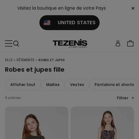
×
Visitez la boutique en ligne de votre Pays
UNITED STATES
>
>
FILLE
VÊTEMENTS
ROBES ET JUPES
Robes et jupes fille
Afficher tout
Mailles
Vestes
Pantalons et shorts
Filtrer
9 articles