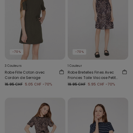
-70%
-70%
3 Couleurs
1 Couleur
Robe Fille Coton avec
Robe Bretelles Fines Avec
Cordon de Serrage
Fronces Toile Viscose Petite
Fille
16.95 CHF
5.05 CHF
-70%
19.95 CHF
5.95 CHF
-70%