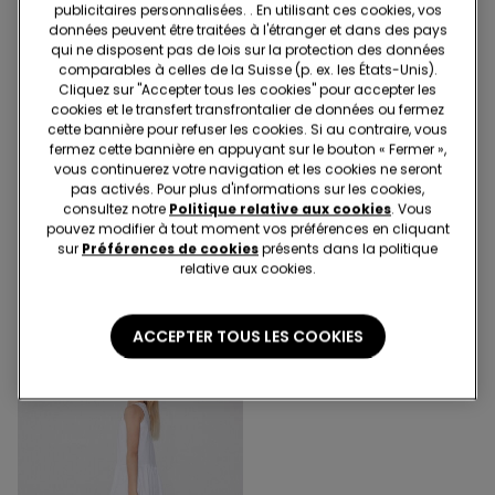
publicitaires personnalisées. . En utilisant ces cookies, vos
données peuvent être traitées à l'étranger et dans des pays
qui ne disposent pas de lois sur la protection des données
comparables à celles de la Suisse (p. ex. les États-Unis).
Cliquez sur "Accepter tous les cookies" pour accepter les
cookies et le transfert transfrontalier de données ou fermez
cette bannière pour refuser les cookies. Si au contraire, vous
-70%
-70%
fermez cette bannière en appuyant sur le bouton « Fermer »,
vous continuerez votre navigation et les cookies ne seront
pas activés. Pour plus d'informations sur les cookies,
1 Couleur
1 Couleur
consultez notre
Politique relative aux cookies
. Vous
Jupe en Toile de Viscose
Robe Fille Toile Coton Effet
pouvez modifier à tout moment vos préférences en cliquant
Fille Ruches
Lin
sur
Préférences de cookies
présents dans la politique
17.95 CHF
5.35 CHF
-70%
17.95 CHF
5.35 CHF
-70%
relative aux cookies.
ACCEPTER TOUS LES COOKIES