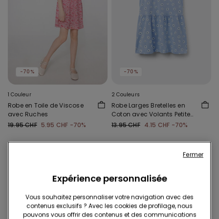
-70%
-70%
1 Couleur
2 Couleurs
Robe en Toile de Viscose
Robe Larges Bretelles en
avec Ruches
Coton avec Volants Petite
Fille
19.95 CHF
5.95 CHF
-70%
13.95 CHF
4.15 CHF
-70%
Fermer
Expérience personnalisée
Vous souhaitez personnaliser votre navigation avec des
contenus exclusifs ? Avec les cookies de profilage, nous
pouvons vous offrir des contenus et des communications