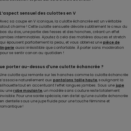
L’aspect sensuel des culottes en V
Avec sa coupe en V iconique, la culotte échancrée est un véritable
atout charme ! Cette culotte sensuelle dévoile subtilement le creux du
bas du dos, une partie des fesses et des hanches, créant un effet
jambes interminables. Ajoutez à cela des matières douces et stretch
qui épousent parfaitement la peau, et vous obtenez une
pièce de
lingerie
aussi irrésistible que confortable. À porter sans modération
pour se sentir canon au quotidien !
ue porter au-dessus d’une culotte échancrée ?
Une culotte qui remonte sur les hanches comme la culotte échancrée
s’associe naturellement aux
pantalons taille haute
, soulignant la
silhouette tout en accentuant l’effet longues jambes. Sous une
jupe
ou une
robe moulante
, un modèle sans couture reste totalement
invisible. Pour une soirée spéciale, rien de tel qu’une culotte échancrée
en dentelle sous une jupe fluide pour une touche féminine et
romantique !