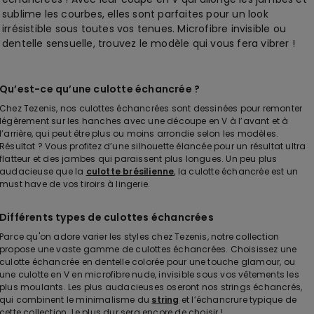
sublime les courbes, elles sont parfaites pour un look
irrésistible sous toutes vos tenues. Microfibre invisible ou
dentelle sensuelle, trouvez le modèle qui vous fera vibrer !
Qu’est-ce qu’une culotte échancrée ?
Chez Tezenis, nos culottes échancrées sont dessinées pour remonter
légèrement sur les hanches avec une découpe en V à l’avant et à
l’arrière, qui peut être plus ou moins arrondie selon les modèles.
Résultat ? Vous profitez d’une silhouette élancée pour un résultat ultra
flatteur et des jambes qui paraissent plus longues. Un peu plus
audacieuse que la
culotte brésilienne
, la culotte échancrée est un
must have de vos tiroirs à lingerie.
Différents types de culottes échancrées
Parce qu'on adore varier les styles chez Tezenis, notre collection
propose une vaste gamme de culottes échancrées. Choisissez une
culotte échancrée en dentelle colorée pour une touche glamour, ou
une culotte en V en microfibre nude, invisible sous vos vêtements les
plus moulants. Les plus audacieuses oseront nos strings échancrés,
qui combinent le minimalisme du
string
et l’échancrure typique de
cette collection. Le plus dur sera encore de choisir !