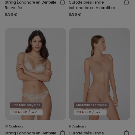
String Échancré en Dentelle
Culotte brésilienne
Recyclée
échancrée en microfibre
recyclée sans coutures
6,99 €
6,99 €
Dentelle recyclée
Microfibre recyclée
3x14,99€ / 5x22,99€
3x14,99€ / 5x22,99€
10 Couleurs
9 Couleurs
String Échancré en Dentelle
Culotte brésilienne