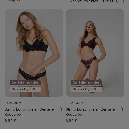
Retirez les filtres
Filtrer
(1)
19 articles
Dentelle recyclée
Dentelle recyclée
3x14,99€ / 5x22,99€
3x14,99€ / 5x22,99€
8 Couleurs
10 Couleurs
String Échancré en Dentelle
String Échancré en Dentelle
Recyclée
Recyclée
6,99 €
6,99 €