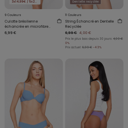
3x14,99€ / 5x22,99€
Dentelle recyclée
9 Couleurs
11 Couleurs
Culotte brésilienne
String Échancré en Dentelle
échancrée en microfibre
Recyclée
recyclée sans coutures
6,99 €
6,99 €
4,00 €
Prix le plus bas depuis 30 jours:
4,00 €
0%
Prix actuel:
6,99 €
-43%