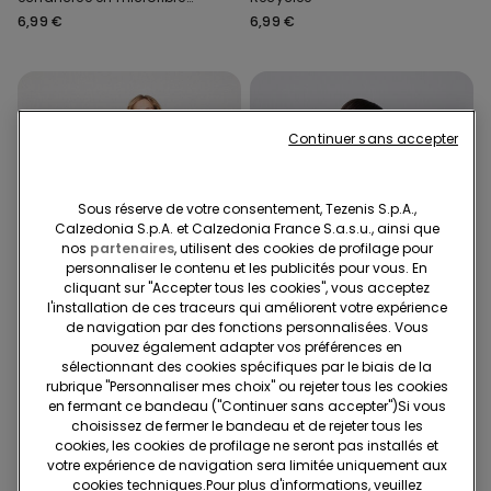
recyclée sans coutures
6,99 €
6,99 €
Continuer sans accepter
Sous réserve de votre consentement, Tezenis S.p.A.,
Calzedonia S.p.A. et Calzedonia France S.a.s.u., ainsi que
nos
partenaires
, utilisent des cookies de profilage pour
personnaliser le contenu et les publicités pour vous. En
cliquant sur "Accepter tous les cookies", vous acceptez
l'installation de ces traceurs qui améliorent votre expérience
de navigation par des fonctions personnalisées. Vous
pouvez également adapter vos préférences en
Microfibre recyclée
Microfibre recyclée
sélectionnant des cookies spécifiques par le biais de la
3x14,99€ / 5x22,99€
3x14,99€ / 5x22,99€
rubrique "Personnaliser mes choix" ou rejeter tous les cookies
en fermant ce bandeau ("Continuer sans accepter")​Si vous
choisissez de fermer le bandeau et de rejeter tous les
9 Couleurs
9 Couleurs
cookies, les cookies de profilage ne seront pas installés et
Culotte brésilienne
Culotte brésilienne
votre expérience de navigation sera limitée uniquement aux
échancrée en microfibre
échancrée en microfibre
cookies techniques.​Pour plus d'informations, veuillez