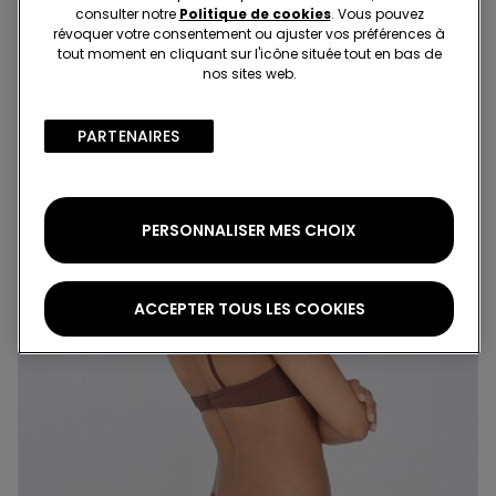
recyclée sans coutures
recyclée sans coutures
6,99 €
6,99 €
consulter notre
Politique de cookies
. Vous pouvez
révoquer votre consentement ou ajuster vos préférences à
tout moment en cliquant sur l'icône située tout en bas de
nos sites web.
PARTENAIRES​
PERSONNALISER MES CHOIX
ACCEPTER TOUS LES COOKIES