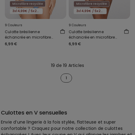
Microfibre recyclée
Microfibre recyclée
3x14,99€ / 5x22,99€
3x14,99€ / 5x22,99€
9 Couleurs
9 Couleurs
Culotte brésilienne
Culotte brésilienne
échancrée en microfibre
échancrée en microfibre
recyclée sans coutures
recyclée sans coutures
6,99 €
6,99 €
19 de 19 Articles
1
Culottes en V sensuelles
Envie d’une lingerie à la fois stylée, flatteuse et super
confortable ? Craquez pour notre collection de culottes
échancrées ! Avec leur coupe en V qui allonge les jambes et