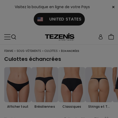
×
Visitez la boutique en ligne de votre Pays
UNITED STATES
>
>
>
FEMME
SOUS-VÊTEMENTS
CULOTTES
ÉCHANCRÉES
Culottes échancrées
Afficher tout
Brésiliennes
Classiques
Strings et Ta
ngas