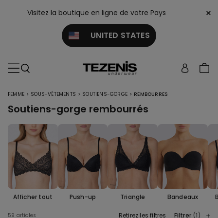
×
Visitez la boutique en ligne de votre Pays
UNITED STATES
>
>
>
FEMME
SOUS-VÊTEMENTS
SOUTIENS-GORGE
REMBOURRES
Soutiens-gorge rembourrés
Afficher tout
Push-up
Triangle
Bandeaux
Retirez les filtres
Filtrer
(1)
59 articles