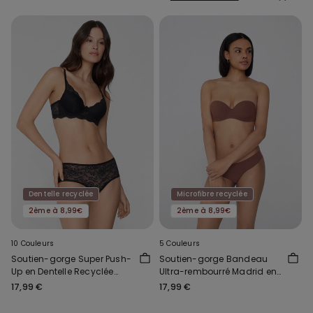
Dentelle recyclée
Microfibre recyclée
2ème à 8,99€
2ème à 8,99€
10 Couleurs
5 Couleurs
Soutien-gorge Super Push-
Soutien-gorge Bandeau
Up en Dentelle Recyclée
Ultra-rembourré Madrid en
Malibù
Microfibre Recyclée
17,99 €
17,99 €