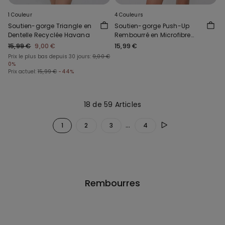
1 Couleur
4 Couleurs
Soutien-gorge Triangle en
Soutien-gorge Push-Up
Dentelle Recyclée Havana
Rembourré en Microfibre
Recyclée Venice
15,99 €
9,00 €
15,99 €
Prix le plus bas depuis 30 jours:
9,00 €
0%
Prix actuel:
15,99 €
-44%
18 de 59 Articles
...
1
2
3
4
Rembourres