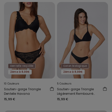
Dentelle recyclée
Coton biologique
2ème à 8,99€
2ème à 8,99€
10 Couleurs
5 Couleurs
Soutien-gorge Triangle
Soutien-gorge Triangle
Dentelle Havana
Légèrement Rembourré
Coton Biologique London
15,99 €
15,99 €