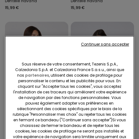
Dentelle Havana
Dentelle Havana
15,99 €
15,99 €
Continuer sans accepter
Sous réserve de votre consentement, Tezenis S.p.A.,
Calzedonia S.p.A. et Calzedonia France S.a.s.u., ainsi que
nos
partenaires
, utilisent des cookies de profilage pour
personnaliser le contenu et les publicités pour vous. En
cliquant sur "Accepter tous les cookies", vous acceptez
l'installation de ces traceurs qui améliorent votre expérience
de navigation par des fonctions personnalisées. Vous
Dentelle recyclée
Coton biologique
pouvez également adapter vos préférences en
sélectionnant des cookies spécifiques par le biais de la
2ème à 8,99€
2ème à 8,99€
rubrique "Personnaliser mes choix" ou rejeter tous les cookies
en fermant ce bandeau ("Continuer sans accepter")​Si vous
10 Couleurs
5 Couleurs
choisissez de fermer le bandeau et de rejeter tous les
Soutien-gorge Super Push-
Soutien-gorge Triangle
cookies, les cookies de profilage ne seront pas installés et
Up en Dentelle Recyclée
Légèrement Rembourré
votre expérience de navigation sera limitée uniquement aux