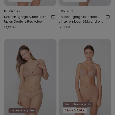
10 Couleurs
5 Couleurs
Soutien-gorge Super Push-
Soutien-gorge Bandeau
Up en Dentelle Recyclée
Ultra-rembourré Madrid en
Malibù
Microfibre Recyclée
17,99 €
17,99 €
Microfibre recyclée
Dentelle recyclée
2ème à 8,99€