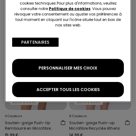
Malibù
Coton Biologique London
cookies techniques.​Pour plus d'informations, veuillez
17,99 €
15,99 €
consulter notre
Politique de cookies
. Vous pouvez
révoquer votre consentement ou ajuster vos préférences à
tout moment en cliquant sur l'icône située tout en bas de
nos sites web.
PARTENAIRES​
PERSONNALISER MES CHOIX
ACCEPTER TOUS LES COOKIES
Microfibre recyclée
Microfibre recyclée
2ème à 8,99€
2ème à 8,99€
4 Couleurs
8 Couleurs
Soutien-gorge Push-Up
Soutien-gorge Push-up
Rembourré en Microfibre
Microfibre Recyclée Athens
Recyclée Venice
15,99 €
14,99 €