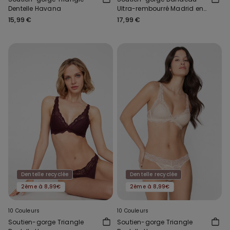
Dentelle Havana
Ultra-rembourré Madrid en
Microfibre Recyclée
15,99 €
17,99 €
Dentelle recyclée
Dentelle recyclée
2ème à 8,99€
2ème à 8,99€
10 Couleurs
10 Couleurs
Soutien-gorge Triangle
Soutien-gorge Triangle