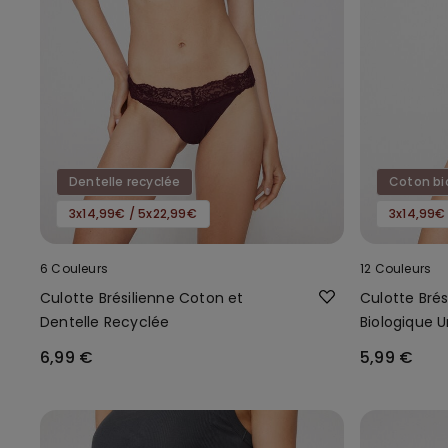
Dentelle recyclée
Coton bi
3x14,99€ / 5x22,99€
3x14,99€
6 Couleurs
12 Couleurs
Culotte Brésilienne Coton et
Culotte Bré
Dentelle Recyclée
Biologique U
6,99 €
5,99 €