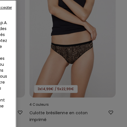
ccepter
p.A.
 des
tés
ptez
e
ies
 ou
ns
tous
tre
s
3x14,99€ / 5x22,99€
ent
4 Couleurs
ne
Culotte brésilienne en coton
imprimé