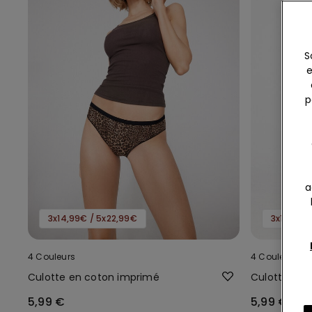
S
e
p
a
3x14,99€ / 5x22,99€
3x14,99€
4 Couleurs
4 Couleurs
Culotte en coton imprimé
Culotte en 
5,99 €
5,99 €