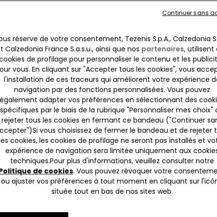
Continuer sans a
ous réserve de votre consentement, Tezenis S.p.A., Calzedonia S.
t Calzedonia France S.a.s.u., ainsi que nos
partenaires
, utilisent
cookies de profilage pour personnaliser le contenu et les publici
our vous. En cliquant sur "Accepter tous les cookies", vous acce
l'installation de ces traceurs qui améliorent votre expérience d
navigation par des fonctions personnalisées. Vous pouvez
également adapter vos préférences en sélectionnant des cook
spécifiques par le biais de la rubrique "Personnaliser mes choix"
rejeter tous les cookies en fermant ce bandeau ("Continuer sa
ccepter")​Si vous choisissez de fermer le bandeau et de rejeter 
les cookies, les cookies de profilage ne seront pas installés et vo
expérience de navigation sera limitée uniquement aux cookie
 / 5x22,99€
3x14,99€ / 5x22,99€
techniques.​Pour plus d'informations, veuillez consulter notre
Politique de cookies
. Vous pouvez révoquer votre consentem
4 Couleurs
ou ajuster vos préférences à tout moment en cliquant sur l'icô
située tout en bas de nos sites web.
coton imprimé
Culotte brésilienne en coton
imprimé