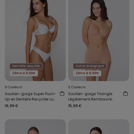
Dentelle recyclée
Coton biologique
2ème à 8,99€
2ème à 8,99€
8 Couleurs
5 Couleurs
Soutien-gorge Super Push-
Soutien-gorge Triangle
Up en Dentelle Recyclée Los
Légèrement Rembourré
Angeles
Coton Biologique London
16,99 €
15,99 €