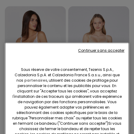
Continuer sans accepter
Sous réserve de votre consentement, Tezenis S.p.A.,
Calzedonia S.p.A. et Calzedonia France S.a.s.u., ainsi que
nos
partenaires
, utilisent des cookies de profilage pour
Dentelle recyclée
Microfibre recyclée
personnaliser le contenu et les publicités pour vous. En
2ème à 8,99€
2ème à 8,99€
cliquant sur "Accepter tous les cookies", vous acceptez
l'installation de ces traceurs qui améliorent votre expérience
de navigation par des fonctions personnalisées. Vous
9 Couleurs
8 Couleurs
pouvez également adapter vos préférences en
Soutien-gorge Super Push-
Soutien-gorge Push-up
sélectionnant des cookies spécifiques par le biais de la
Up en Dentelle Recyclée
Microfibre Recyclée Athens
rubrique "Personnaliser mes choix" ou rejeter tous les cookies
Malibù
17,99 €
14,99 €
en fermant ce bandeau ("Continuer sans accepter")​Si vous
choisissez de fermer le bandeau et de rejeter tous les