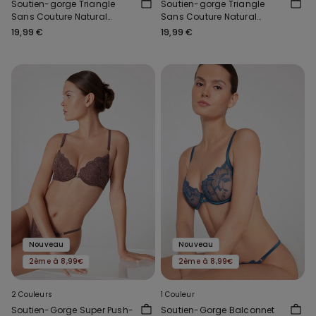
Soutien-gorge Triangle
Soutien-gorge Triangle
Sans Couture Natural
Sans Couture Natural
Lifting
Lifting
19,99 €
19,99 €
Nouveau
Nouveau
2ème à 8,99€
2ème à 8,99€
2 Couleurs
1 Couleur
Soutien-Gorge Super Push-
Soutien-Gorge Balconnet