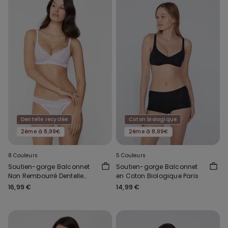
Dentelle recyclée
Coton biologique
2ème à 8,99€
2ème à 8,99€
8 Couleurs
5 Couleurs
Soutien-gorge Balconnet
Soutien-gorge Balconnet
Non Rembourré Dentelle
en Coton Biologique Paris
Recyclée Paris
16,99 €
14,99 €