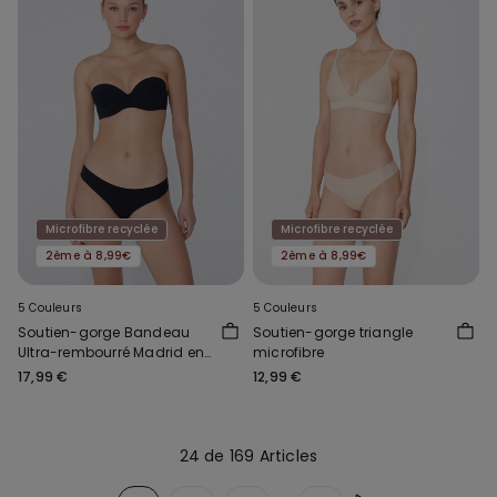
Microfibre recyclée
Microfibre recyclée
2ème à 8,99€
2ème à 8,99€
5 Couleurs
5 Couleurs
Soutien-gorge Bandeau
Soutien-gorge triangle
Ultra-rembourré Madrid en
microfibre
Microfibre Recyclée
17,99 €
12,99 €
24 de 169 Articles