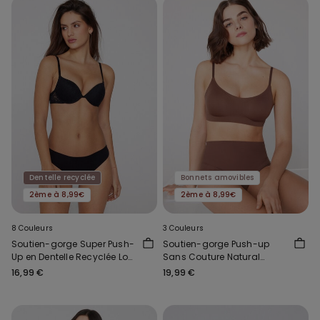
Dentelle recyclée
Bonnets amovibles
2ème à 8,99€
2ème à 8,99€
8 Couleurs
3 Couleurs
Soutien-gorge Super Push-
Soutien-gorge Push-up
Up en Dentelle Recyclée Los
Sans Couture Natural
Angeles
Lifting Plus
16,99 €
19,99 €