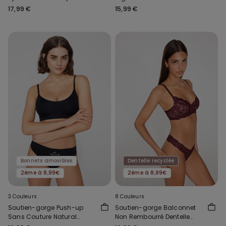
Malibù
Coton Biologique London
17,99 €
15,99 €
Bonnets amovibles
Dentelle recyclée
2ème à 8,99€
2ème à 8,99€
3 Couleurs
8 Couleurs
Soutien-gorge Push-up
Soutien-gorge Balconnet
Sans Couture Natural
Non Rembourré Dentelle
Lifting Plus
Recyclée Paris