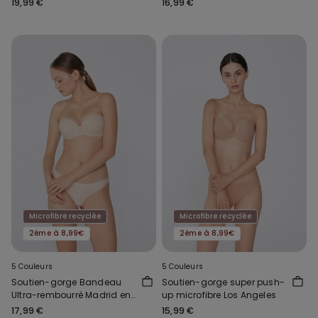
19,99 €
16,99 €
Microfibre recyclée
Microfibre recyclée
2ème à 8,99€
2ème à 8,99€
5 Couleurs
5 Couleurs
Soutien-gorge Bandeau
Soutien-gorge super push-
Ultra-rembourré Madrid en
up microfibre Los Angeles
Microfibre Recyclée
17,99 €
15,99 €