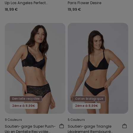
Up Los Angeles Perfect
Paris Flower Desire
Harmony
18,99 €
19,99 €
Dentelle recyclée
Coton biologique
2ème à 8,99€
2ème à 8,99€
9 Couleurs
5 Couleurs
Soutien-gorge Super Push-
Soutien-gorge Triangle
Up en Dentelle Recyclée
Légèrement Rembourré