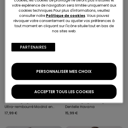
cookies, les cookies de profilage ne seront pas installés et
votre expérience de navigation sera limitée uniquement aux
cookies techniques.​Pour plus d'informations, veuillez
consulter notre
Politique de cookies
. Vous pouvez
révoquer votre consentement ou ajuster vos préférences à
tout moment en cliquant sur l'icône située tout en bas de
nos sites web.
PARTENAIRES​
PERSONNALISER MES CHOIX
Microfibre recyclée
Dentelle recyclée
2ème à 8,99€
2ème à 8,99€
ACCEPTER TOUS LES COOKIES
5 Couleurs
9 Couleurs
Soutien-gorge Bandeau
Soutien-gorge Triangle
Ultra-rembourré Madrid en
Dentelle Havana
Microfibre Recyclée
17,99 €
15,99 €