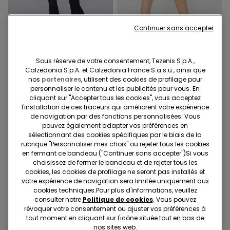
Continuer sans accepter
2+1 offert
2+1 offert
Sous réserve de votre consentement, Tezenis S.p.A.,
1 Couleur
2 Couleurs
Calzedonia S.p.A. et Calzedonia France S.a.s.u., ainsi que
Collant Jambière
Collant 40 Deniers Sans
nos
partenaires
, utilisent des cookies de profilage pour
Coutures
5,99 €
personnaliser le contenu et les publicités pour vous. En
5,99 €
cliquant sur "Accepter tous les cookies", vous acceptez
l'installation de ces traceurs qui améliorent votre expérience
de navigation par des fonctions personnalisées. Vous
pouvez également adapter vos préférences en
sélectionnant des cookies spécifiques par le biais de la
rubrique "Personnaliser mes choix" ou rejeter tous les cookies
en fermant ce bandeau ("Continuer sans accepter")​Si vous
choisissez de fermer le bandeau et de rejeter tous les
cookies, les cookies de profilage ne seront pas installés et
votre expérience de navigation sera limitée uniquement aux
cookies techniques.​Pour plus d'informations, veuillez
consulter notre
Politique de cookies
. Vous pouvez
révoquer votre consentement ou ajuster vos préférences à
tout moment en cliquant sur l'icône située tout en bas de
nos sites web.