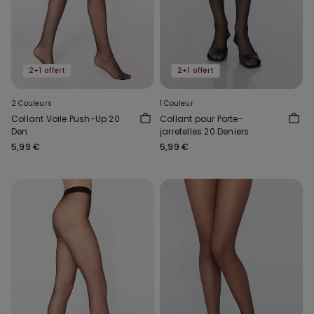
2+1 offert
2+1 offert
2 Couleurs
1 Couleur
Collant Voile Push-Up 20
Collant pour Porte-
Den
jarretelles 20 Deniers
5,99 €
5,99 €