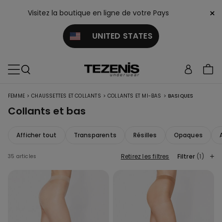
×
Visitez la boutique en ligne de votre Pays
UNITED STATES
>
>
>
FEMME
CHAUSSETTES ET COLLANTS
COLLANTS ET MI-BAS
BASIQUES
Collants et bas
Afficher tout
Transparents
Résilles
Opaques
Retirez les filtres
Filtrer
(1)
35 articles