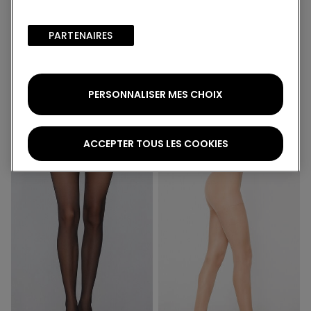
PARTENAIRES​
2+1 offert
2+1 offert
1 Couleur
2 Couleurs
Collant Effet Remodelant
Collant 40 Deniers Sans
PERSONNALISER MES CHOIX
40 Deniers
Coutures
9,99 €
5,99 €
ACCEPTER TOUS LES COOKIES