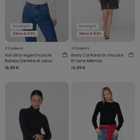
Extralight
Extralight
2ème à-50%
2ème à-50%
2 Couleurs
2 Couleurs
Pull ultra-léger Encolure
Body Col Rond En Viscose
Bateau Dentelle et Laine
Et Laine Mérinos
Mérinos
16,99 €
14,99 €