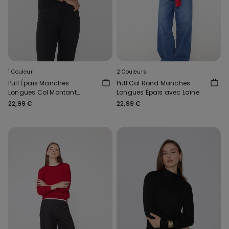
1 Couleur
2 Couleurs
Pull Épais Manches
Pull Col Rond Manches
Longues Col Montant
Longues Épais avec Laine
Côtelé avec Laine
22,99 €
22,99 €