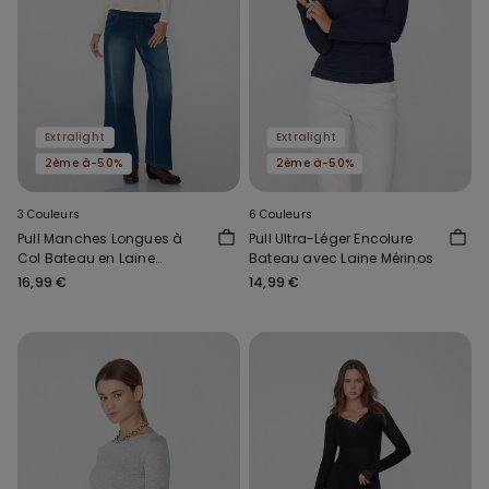
Extralight
Extralight
2ème à-50%
2ème à-50%
3 Couleurs
6 Couleurs
Pull Manches Longues à
Pull Ultra-Léger Encolure
Col Bateau en Laine
Bateau avec Laine Mérinos
Mérinos Lamée et Viscose
16,99 €
14,99 €