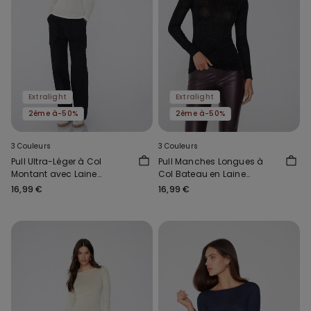
Extralight
Extralight
2ème à-50%
2ème à-50%
3 Couleurs
3 Couleurs
Pull Ultra-Léger à Col
Pull Manches Longues à
Montant avec Laine
Col Bateau en Laine
Mérinos
Mérinos Lamée et Viscose
16,99 €
16,99 €