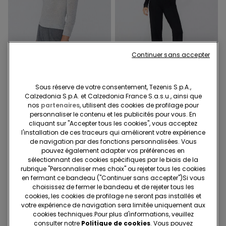
Continuer sans accepter
Extralight
Extralight
2ème à-50%
2ème à-50%
Sous réserve de votre consentement, Tezenis S.p.A.,
6 Couleurs
3 Couleurs
Calzedonia S.p.A. et Calzedonia France S.a.s.u., ainsi que
Pull Ultra-Léger Encolure
Pull ultra-léger Encolure en
nos
partenaires
, utilisent des cookies de profilage pour
Bateau avec Laine Mérinos
V Dentelle et Laine Mérinos
personnaliser le contenu et les publicités pour vous. En
14,99 €
cliquant sur "Accepter tous les cookies", vous acceptez
16,99 €
l'installation de ces traceurs qui améliorent votre expérience
de navigation par des fonctions personnalisées. Vous
pouvez également adapter vos préférences en
sélectionnant des cookies spécifiques par le biais de la
rubrique "Personnaliser mes choix" ou rejeter tous les cookies
en fermant ce bandeau ("Continuer sans accepter")​Si vous
choisissez de fermer le bandeau et de rejeter tous les
cookies, les cookies de profilage ne seront pas installés et
votre expérience de navigation sera limitée uniquement aux
cookies techniques.​Pour plus d'informations, veuillez
consulter notre
Politique de cookies
. Vous pouvez