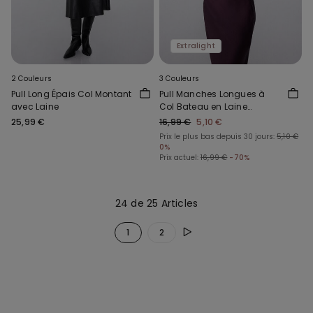
Extralight
2 Couleurs
3 Couleurs
Pull Long Épais Col Montant
Pull Manches Longues à
avec Laine
Col Bateau en Laine
Mérinos Lamée et Viscose
25,99 €
16,99 €
5,10 €
Prix le plus bas depuis 30 jours:
5,10 €
0%
Prix actuel:
16,99 €
-70%
24 de 25 Articles
1
2