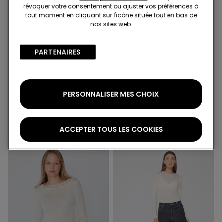
révoquer votre consentement ou ajuster vos préférences à
tout moment en cliquant sur l'icône située tout en bas de
nos sites web.
Extralight
Extralight
PARTENAIRES​
2ème à-50%
2ème à-50%
3 Couleurs
2 Couleurs
PERSONNALISER MES CHOIX
Pull ultra-léger Encolure en
Body Col Rond En Viscose
V Dentelle et Laine Mérinos
Et Laine Mérinos
16,99 €
14,99 €
ACCEPTER TOUS LES COOKIES