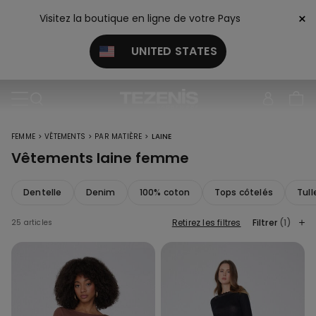
×
Visitez la boutique en ligne de votre Pays
UNITED STATES
>
>
>
FEMME
VÊTEMENTS
PAR MATIÈRE
LAINE
Vêtements laine femme
Dentelle
Denim
100% coton
Tops côtelés
Tull
Retirez les filtres
Filtrer
(1)
25 articles