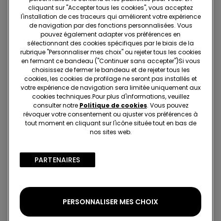
cliquant sur "Accepter tous les cookies", vous acceptez
l'installation de ces traceurs qui améliorent votre expérience
de navigation par des fonctions personnalisées. Vous
pouvez également adapter vos préférences en
sélectionnant des cookies spécifiques par le biais de la
rubrique "Personnaliser mes choix" ou rejeter tous les cookies
en fermant ce bandeau ("Continuer sans accepter")​Si vous
2+1 offert
2+1 offert
choisissez de fermer le bandeau et de rejeter tous les
cookies, les cookies de profilage ne seront pas installés et
votre expérience de navigation sera limitée uniquement aux
3 Couleurs
3 Couleurs
cookies techniques.​Pour plus d'informations, veuillez
Collant Semi-opaque
Collant Semi-opaque
consulter notre
Politique de cookies
. Vous pouvez
40 Deniers Appearance
40 Deniers Appearance
révoquer votre consentement ou ajuster vos préférences à
3,99 €
3,99 €
tout moment en cliquant sur l'icône située tout en bas de
nos sites web.
PARTENAIRES​
PERSONNALISER MES CHOIX