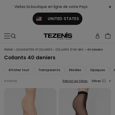
×
Visitez la boutique en ligne de votre Pays
UNITED STATES
>
>
>
FEMME
CHAUSSETTES ET COLLANTS
COLLANTS ET MI-BAS
40 DENIERS
Collants 40 deniers
Afficher tout
Transparents
Résilles
Opaques
Retirez les filtres
Filtrer
(1)
9 articles