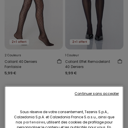
2+1 offert
2+1 offert
2 Couleurs
1 Couleur
Collant 40 Deniers
Collant Effet Remodelant
Fantaisie
40 Deniers
5,99 €
9,99 €
Continuer sans accepter
Sous réserve de votre consentement, Tezenis S.p.A.,
Calzedonia S.p.A. et Calzedonia France S.a.s.u., ainsi que
nos
partenaires
, utilisent des cookies de profilage pour
personnaliser le contenu et les publicités pour vous. En