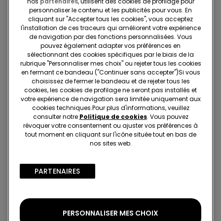
nos
partenaires
, utilisent des cookies de profilage pour
personnaliser le contenu et les publicités pour vous. En
cliquant sur "Accepter tous les cookies", vous acceptez
l'installation de ces traceurs qui améliorent votre expérience
de navigation par des fonctions personnalisées. Vous
pouvez également adapter vos préférences en
sélectionnant des cookies spécifiques par le biais de la
rubrique "Personnaliser mes choix" ou rejeter tous les cookies
en fermant ce bandeau ("Continuer sans accepter")​Si vous
2+1 offert
2+1 offert
choisissez de fermer le bandeau et de rejeter tous les
cookies, les cookies de profilage ne seront pas installés et
5 Couleurs
5 Couleurs
votre expérience de navigation sera limitée uniquement aux
Collant Voile 20 Deniers
Collant Voile 20 Deniers
cookies techniques.​Pour plus d'informations, veuillez
Appearance
Appearance
consulter notre
Politique de cookies
. Vous pouvez
révoquer votre consentement ou ajuster vos préférences à
2,99 €
2,99 €
tout moment en cliquant sur l'icône située tout en bas de
nos sites web.
6 de 6 Articles
PARTENAIRES​
1
PERSONNALISER MES CHOIX