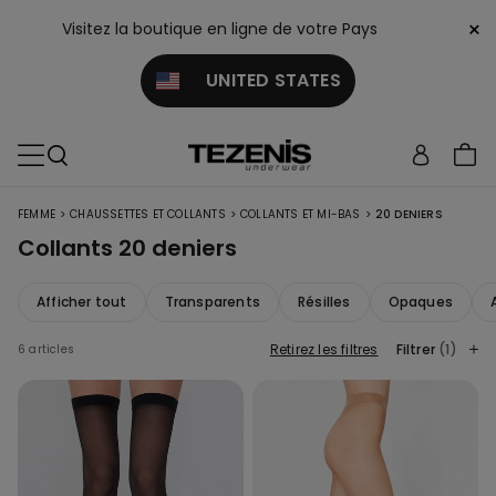
×
Visitez la boutique en ligne de votre Pays
UNITED STATES
>
>
>
FEMME
CHAUSSETTES ET COLLANTS
COLLANTS ET MI-BAS
20 DENIERS
Collants 20 deniers
Afficher tout
Transparents
Résilles
Opaques
Retirez les filtres
Filtrer
(1)
6 articles