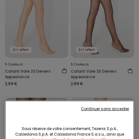
2+1 offert
2+1 offert
5 Couleurs
5 Couleurs
Collant Voile 20 Deniers
Collant Voile 20 Deniers
Appearance
Appearance
2,99 €
2,99 €
Continuer sans accepter
Sous réserve de votre consentement, Tezenis S.p.A.,
Calzedonia S.p.A. et Calzedonia France S.a.s.u., ainsi que