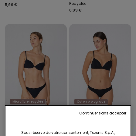
Recyclée
5,99 €
6,99 €
Microfibre recyclée
Coton biologique
3x14,99€ / 5x22,99€
3x14,99€ / 5x22,99€
Continuer sans accepter
5 Couleurs
5 Couleurs
String Microfibre Recyclée
String en Coton Biologique
Sous réserve de votre consentement, Tezenis S.p.A.,