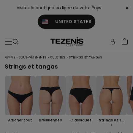
×
Visitez la boutique en ligne de votre Pays
UNITED STATES
>
>
>
FEMME
SOUS-VÊTEMENTS
CULOTTES
STRINGS ET TANGAS
Strings et tangas
Afficher tout
Brésiliennes
Classiques
Strings et Ta
ngas