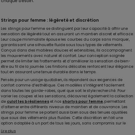
chaque besoin.
Strings pour femme : légèreté et discrétion
Les strings pour femme se distinguent par leur capacité à offrir une
sensation de légèreté tout en assurant un maintien discret et efficace.
Leur coupe minimaliste épouse les courbes du corps sans marquer,
garantissant une silhouette fluide sous tous types de vêtements.
Conçus dans des matières douces et extensibles, ils accompagnent
les mouvements avec naturel et confort. Leur conception soignée
permet de limiter les frottements et d’améliorer la sensation de bien-
être au fil de la journée. Les finitions délicates renforcent leur élégance
tout en assurant une tenue durable dans le temps.
Pensés pour un usage quotidien, ils répondent aux exigences de
confort comme d’esthétique. Ces modèles s’intègrent facilement
dans toutes les garde-robes, quel que soit le style recherché. Pour
varier les coupes et les sensations, découvrez également la collection
de
culottes brésiliennes
et nos
shortys pour femme
, permettant
d’alterner entre différents niveaux de maintien et de couvrance. Les
strings pour femme se portent aussi bien sous des tenues ajustées
que sous des vêtements plus fluides. Cette discrétion en fait une
option adaptée à un port de tous les jours, sans compromis sur le
confort.
Lire plus