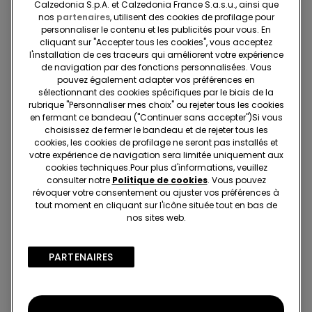
5,99 €
5,99 €
Calzedonia S.p.A. et Calzedonia France S.a.s.u., ainsi que
nos
partenaires
, utilisent des cookies de profilage pour
personnaliser le contenu et les publicités pour vous. En
cliquant sur "Accepter tous les cookies", vous acceptez
l'installation de ces traceurs qui améliorent votre expérience
de navigation par des fonctions personnalisées. Vous
pouvez également adapter vos préférences en
sélectionnant des cookies spécifiques par le biais de la
rubrique "Personnaliser mes choix" ou rejeter tous les cookies
en fermant ce bandeau ("Continuer sans accepter")​Si vous
choisissez de fermer le bandeau et de rejeter tous les
cookies, les cookies de profilage ne seront pas installés et
votre expérience de navigation sera limitée uniquement aux
cookies techniques.​Pour plus d'informations, veuillez
consulter notre
Politique de cookies
. Vous pouvez
révoquer votre consentement ou ajuster vos préférences à
tout moment en cliquant sur l'icône située tout en bas de
Coton biologique
Dentelle recyclée
nos sites web.
3x14,99€ / 5x22,99€
3x14,99€ / 5x22,99€
PARTENAIRES​
5 Couleurs
8 Couleurs
String en Coton Biologique
String Échancré en Dentelle
Recyclée
5,99 €
6,99 €