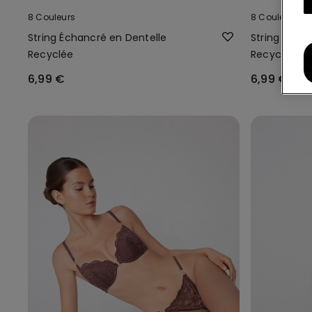
8 Couleurs
8 Couleurs
String Échancré en Dentelle
String Écha
Recyclée
Recyclée
6,99 €
6,99 €