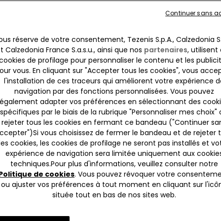
Continuer sans a
ous réserve de votre consentement, Tezenis S.p.A., Calzedonia S.
t Calzedonia France S.a.s.u., ainsi que nos
partenaires
, utilisent
cookies de profilage pour personnaliser le contenu et les publici
our vous. En cliquant sur "Accepter tous les cookies", vous acce
l'installation de ces traceurs qui améliorent votre expérience d
navigation par des fonctions personnalisées. Vous pouvez
également adapter vos préférences en sélectionnant des cook
spécifiques par le biais de la rubrique "Personnaliser mes choix"
rejeter tous les cookies en fermant ce bandeau ("Continuer sa
ccepter")​Si vous choisissez de fermer le bandeau et de rejeter 
les cookies, les cookies de profilage ne seront pas installés et vo
expérience de navigation sera limitée uniquement aux cookie
techniques.​Pour plus d'informations, veuillez consulter notre
Politique de cookies
. Vous pouvez révoquer votre consentem
ou ajuster vos préférences à tout moment en cliquant sur l'icô
recyclée
Dentelle recyclée
située tout en bas de nos sites web.
 / 5x22,99€
3x14,99€ / 5x22,99€