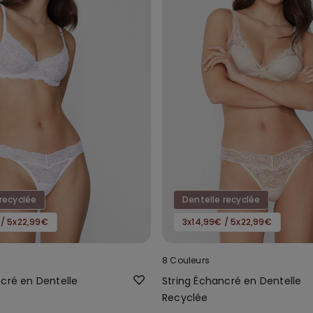
recyclée
Dentelle recyclée
 / 5x22,99€
3x14,99€ / 5x22,99€
8 Couleurs
ncré en Dentelle
String Échancré en Dentelle
Recyclée