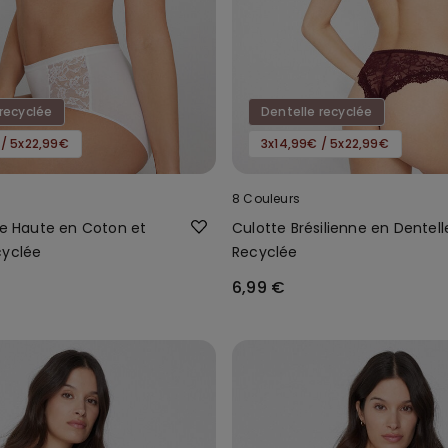
recyclée
Dentelle recyclée
 / 5x22,99€
3x14,99€ / 5x22,99€
8 Couleurs
le Haute en Coton et
Culotte Brésilienne en Dentell
cyclée
Recyclée
6,99 €