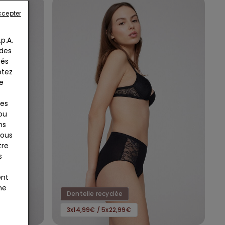
ccepter
p.A.
 des
tés
ptez
e
ies
 ou
ns
tous
tre
s
ent
ne
Dentelle recyclée
3x14,99€ / 5x22,99€