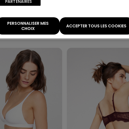
PARTENAIRES​
8 Couleurs
ncré en Dentelle
Culotte Brésilienne en Dentell
Recyclée
PERSONNALISER MES
ACCEPTER TOUS LES COOKIES
CHOIX
6,99 €