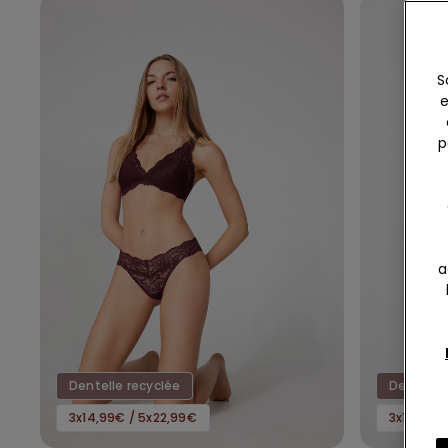
S
e
p
a
Dentelle recyclée
Dentelle 
3x14,99€ / 5x22,99€
3x14,99€