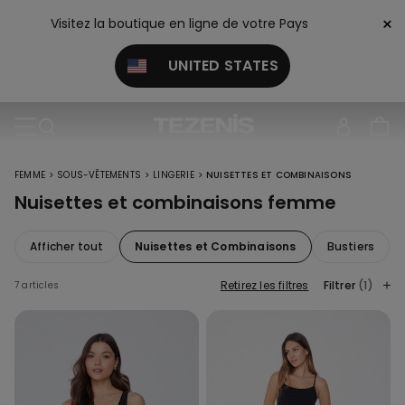
×
Visitez la boutique en ligne de votre Pays
UNITED STATES
>
>
>
FEMME
SOUS-VÊTEMENTS
LINGERIE
NUISETTES ET COMBINAISONS
Nuisettes et combinaisons femme
Afficher tout
Nuisettes et Combinaisons
Bustiers
Retirez les filtres
Filtrer
(1)
7 articles