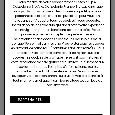
Sous réserve de votre consentement, Tezenis S.p.A.,
Calzedonia S.p.A. et Calzedonia France S.a.s.u., ainsi que
nos
partenaires
, utilisent des cookies de profilage pour
personnaliser le contenu et les publicités pour vous. En
cliquant sur "Accepter tous les cookies", vous acceptez
l'installation de ces traceurs qui améliorent votre expérience
de navigation par des fonctions personnalisées. Vous
pouvez également adapter vos préférences en
sélectionnant des cookies spécifiques par le biais de la
rubrique "Personnaliser mes choix" ou rejeter tous les cookies
Effet gainant
en fermant ce bandeau ("Continuer sans accepter")​Si vous
choisissez de fermer le bandeau et de rejeter tous les
cookies, les cookies de profilage ne seront pas installés et
2 Couleurs
votre expérience de navigation sera limitée uniquement aux
Nuisette Gainante Sans
cookies techniques.​Pour plus d'informations, veuillez
Couture
consulter notre
Politique de cookies
. Vous pouvez
19,99 €
révoquer votre consentement ou ajuster vos préférences à
tout moment en cliquant sur l'icône située tout en bas de
nos sites web.
7 de 7 Articles
PARTENAIRES​
1