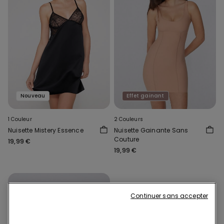
Nouveau
Effet gainant
1 Couleur
2 Couleurs
Nuisette Mistery Essence
Nuisette Gainante Sans
Couture
19,99 €
19,99 €
Continuer sans accepter