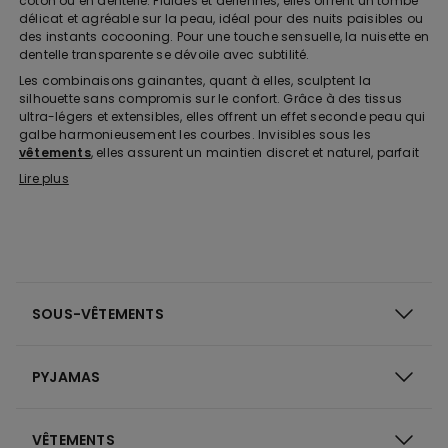
coton ou en dentelle. Fluides et aériennes, elles offrent un tombé
délicat et agréable sur la peau, idéal pour des nuits paisibles ou
des instants cocooning. Pour une touche sensuelle, la nuisette en
dentelle transparente se dévoile avec subtilité.
Les combinaisons gainantes, quant à elles, sculptent la
silhouette sans compromis sur le confort. Grâce à des tissus
ultra-légers et extensibles, elles offrent un effet seconde peau qui
galbe harmonieusement les courbes. Invisibles sous les
vêtements
, elles assurent un maintien discret et naturel, parfait
pour une allure sublimée.
Lire plus
Nuisettes classiques ou sensuelles : à chacune son
style
Optez pour une nuisette en coton aux teintes sobres comme le
noir ou le nude pour une élégance intemporelle. Avec leurs
coupes épurées et leur tombé fluide, ces modèles s’adaptent à
toutes les envies de simplicité et de confort. Certaines pièces
SOUS-VÊTEMENTS
sont rehaussées d’un délicat col en dentelle, pour une touche
féminine et raffinée supplémentaire.
Pour celles qui recherchent une allure plus audacieuse, adoptez
PYJAMAS
une nuisette sexy comme une nuisette en dentelle avec des jeux
de transparence. Craquez pour une nuisette
balconnet
qui
galbe la poitrine avec élégance ou laissez-vous séduire par des
VÊTEMENTS
modèles aux détails sensuels : nœuds, fentes subtiles ou