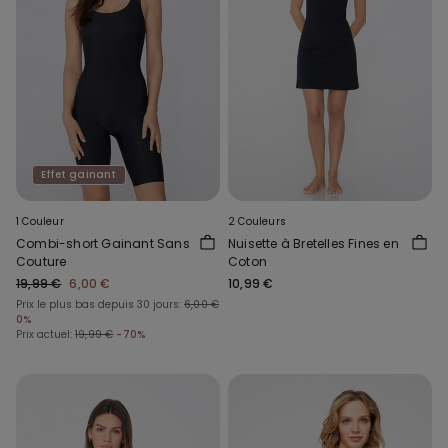
Effet gainant
1 Couleur
2 Couleurs
Combi-short Gainant Sans
Nuisette à Bretelles Fines en
Couture
Coton
19,99 €
6,00 €
10,99 €
Prix le plus bas depuis 30 jours:
6,00 €
0%
Prix actuel:
19,99 €
-70%