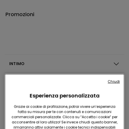
Promozioni
INTIMO
ABBIGLIAMENTO
Chiudi
Esperienza personalizzata
COSTUMI
Grazie ai cookie di profilazione, potrai vivere un’esperienza
fatta su misura per te con contenuti e comunicazioni
commerciali personalizzate. Clicca su “Accetta i cookie” per
NEONATA
acconsentire al loro utilizzo! Se invece chiudi questo banner,
rimarranno attivi solamente i cookie tecnici indispensabili