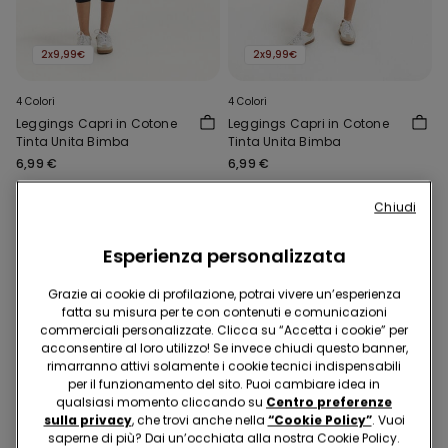
2x9,99€
2x9,99€
4 Colori
4 Colori
Leggings Capri in Cotone
Leggings Capri in Cotone
Tinta Unita Bimba
Tinta Unita Bimba
6,99 €
6,99 €
Chiudi
Esperienza personalizzata
Grazie ai cookie di profilazione, potrai vivere un’esperienza
fatta su misura per te con contenuti e comunicazioni
commerciali personalizzate. Clicca su “Accetta i cookie” per
acconsentire al loro utilizzo! Se invece chiudi questo banner,
rimarranno attivi solamente i cookie tecnici indispensabili
per il funzionamento del sito. Puoi cambiare idea in
qualsiasi momento cliccando su
Centro preferenze
sulla privacy
, che trovi anche nella
“Cookie Policy”
. Vuoi
saperne di più? Dai un’occhiata alla nostra Cookie Policy.