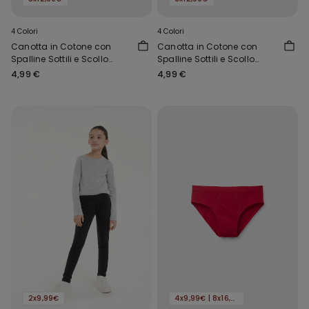
4 Colori
4 Colori
Canotta in Cotone con
Canotta in Cotone con
Spalline Sottili e Scollo
Spalline Sottili e Scollo
Tondo Bambina
Tondo Bambina
4,99 €
4,99 €
2x9,99€
4x9,99€ | 8x16,99€