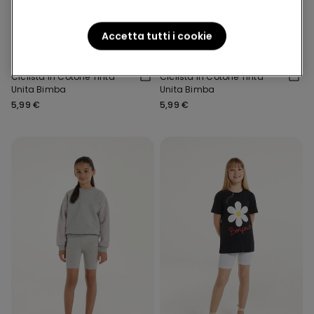
2x9,99€
2x9,99€
Accetta tutti i cookie
4 Colori
4 Colori
Ciclista in Cotone Tinta
Ciclista in Cotone Tinta
Unita Bimba
Unita Bimba
5,99 €
5,99 €