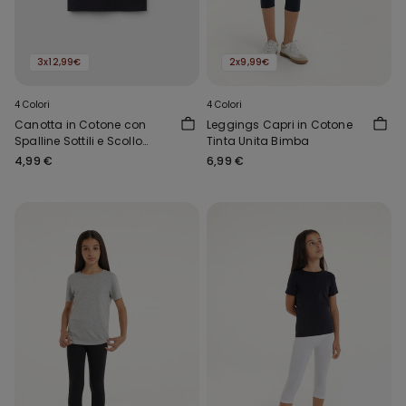
3x12,99€
2x9,99€
4 Colori
4 Colori
Canotta in Cotone con
Leggings Capri in Cotone
Spalline Sottili e Scollo
Tinta Unita Bimba
Tondo Bambina
4,99 €
6,99 €