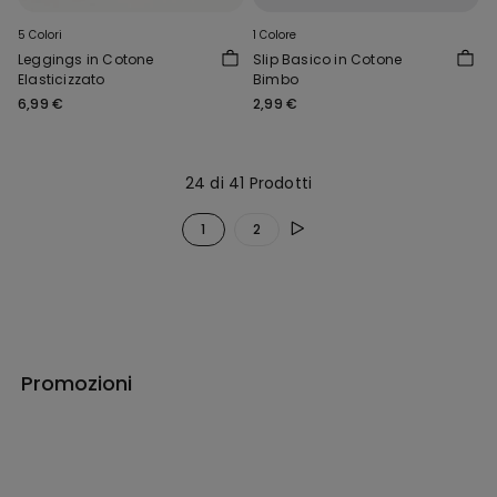
5 Colori
1 Colore
Leggings in Cotone
Slip Basico in Cotone
Elasticizzato
Bimbo
6,99 €
2,99 €
24 di 41 Prodotti
1
2
Promozioni