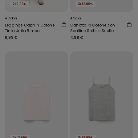
2x9,99€
3x12,99€
4 Colori
4 Colori
Leggings Capri in Cotone
Canotta in Cotone con
Tinta Unita Bimba
Spalline Sottili e Scollo
Tondo Bambina
6,99 €
4,99 €
3x12,99€
3x12,99€