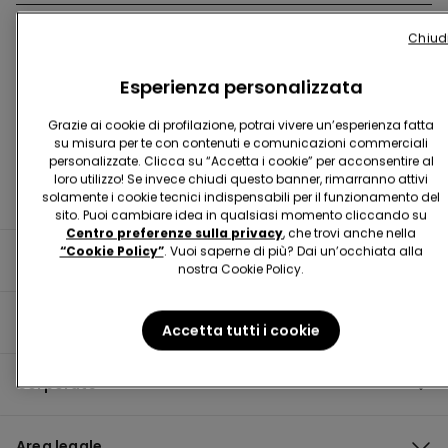
Chiud
Trova negozio
Esperienza personalizzata
Grazie ai cookie di profilazione, potrai vivere un’esperienza fatta
su misura per te con contenuti e comunicazioni commerciali
personalizzate. Clicca su “Accetta i cookie” per acconsentire al
loro utilizzo! Se invece chiudi questo banner, rimarranno attivi
solamente i cookie tecnici indispensabili per il funzionamento del
sito. Puoi cambiare idea in qualsiasi momento cliccando su
Centro preferenze sulla privacy
, che trovi anche nella
“Cookie Policy”
. Vuoi saperne di più? Dai un’occhiata alla
Informazioni utili
nostra Cookie Policy.
Guida al prodotto
Accetta tutti i cookie
Corporate
Area legale