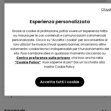
Chiud
Trova negozio
Esperienza personalizzata
Grazie ai cookie di profilazione, potrai vivere un’esperienza fatta
su misura per te con contenuti e comunicazioni commerciali
personalizzate. Clicca su “Accetta i cookie” per acconsentire al
loro utilizzo! Se invece chiudi questo banner, rimarranno attivi
solamente i cookie tecnici indispensabili per il funzionamento del
sito. Puoi cambiare idea in qualsiasi momento cliccando su
Centro preferenze sulla privacy
, che trovi anche nella
“Cookie Policy”
. Vuoi saperne di più? Dai un’occhiata alla
Informazioni utili
nostra Cookie Policy.
Guida al prodotto
Accetta tutti i cookie
Corporate
Area legale