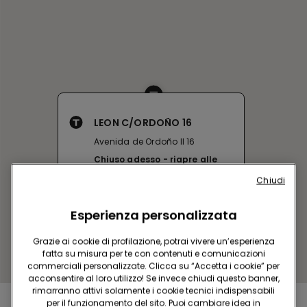
LEON C/ORDOÑO 16
Avenida de Ordoño II 16
Chiuso adesso
riapre alle
10:00
Chiudi
Ottieni indicazioni
Esperienza personalizzata
Grazie ai cookie di profilazione, potrai vivere un’esperienza
fatta su misura per te con contenuti e comunicazioni
commerciali personalizzate. Clicca su “Accetta i cookie” per
acconsentire al loro utilizzo! Se invece chiudi questo banner,
rimarranno attivi solamente i cookie tecnici indispensabili
per il funzionamento del sito. Puoi cambiare idea in