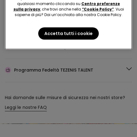
Acquista in negozio e ricevi
l’ordine ovunque tu sia
qualsiasi momento cliccando su
Centro preferenze
sulla privacy
, che trovi anche nella
“Cookie Policy”
. Vuoi
saperne di più? Dai un’occhiata alla nostra Cookie Policy.
Rendi il tuo ordine
dove vuoi
Accetta tutti i cookie
Cambia la merce
in negozio
Programma Fedeltà
TEZENIS TALENT
Hai domande sulle misure di sicurezza nei nostri store?
Leggi le nostre FAQ