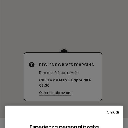
BEGLES SC RIVES D'ARCINS
Rue des Frères Lumière
Chiuso adesso
riapre alle
09:30
Ottieni indicazioni
Chiudi
Esperienza personalizzata