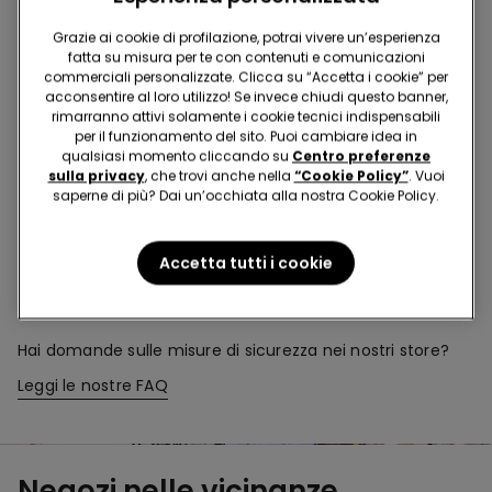
Acquista in negozio e ricevi
l’ordine ovunque tu sia
Grazie ai cookie di profilazione, potrai vivere un’esperienza
fatta su misura per te con contenuti e comunicazioni
commerciali personalizzate. Clicca su “Accetta i cookie” per
Rendi il tuo ordine
dove vuoi
acconsentire al loro utilizzo! Se invece chiudi questo banner,
rimarranno attivi solamente i cookie tecnici indispensabili
per il funzionamento del sito. Puoi cambiare idea in
qualsiasi momento cliccando su
Centro preferenze
Cambia la merce
in negozio
sulla privacy
, che trovi anche nella
“Cookie Policy”
. Vuoi
saperne di più? Dai un’occhiata alla nostra Cookie Policy.
Programma Fedeltà
TEZENIS TALENT
Accetta tutti i cookie
Hai domande sulle misure di sicurezza nei nostri store?
Leggi le nostre FAQ
Negozi nelle vicinanze