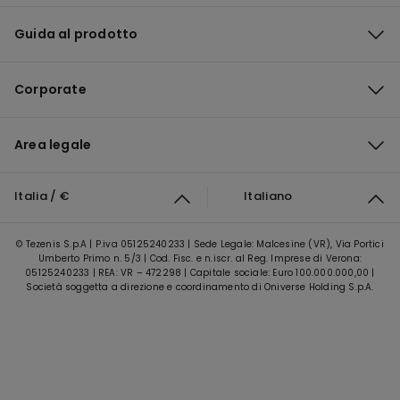
Guida al prodotto
Corporate
Area legale
Italia / €
Italiano
© Tezenis S.p.A | P.iva 05125240233 | Sede Legale: Malcesine (VR), Via Portici
Umberto Primo n. 5/3 | Cod. Fisc. e n.iscr. al Reg. Imprese di Verona:
05125240233 | REA: VR – 472298 | Capitale sociale: Euro 100.000.000,00 |
Società soggetta a direzione e coordinamento di Oniverse Holding S.p.A.