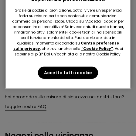
Acquista in negozio e ricevi
l’ordine ovunque tu sia
Grazie ai cookie di profilazione, potrai vivere un’esperienza
fatta su misura per te con contenuti e comunicazioni
commerciali personalizzate. Clicca su “Accetta i cookie” per
Rendi il tuo ordine
dove vuoi
acconsentire al loro utilizzo! Se invece chiudi questo banner,
rimarranno attivi solamente i cookie tecnici indispensabili
per il funzionamento del sito. Puoi cambiare idea in
qualsiasi momento cliccando su
Centro preferenze
Cambia la merce
in negozio
sulla privacy
, che trovi anche nella
“Cookie Policy”
. Vuoi
saperne di più? Dai un’occhiata alla nostra Cookie Policy.
Programma Fedeltà
TEZENIS TALENT
Accetta tutti i cookie
Hai domande sulle misure di sicurezza nei nostri store?
Leggi le nostre FAQ
Negozi nelle vicinanze