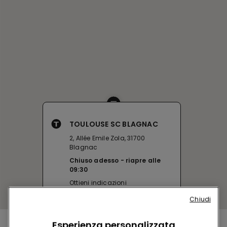
TOULOUSE SC BLAGNAC
2, Allée Emile Zola, 31700
Blagnac
Chiuso adesso
riapre alle
09:30
Ottieni indicazioni
Chiudi
Esperienza personalizzata