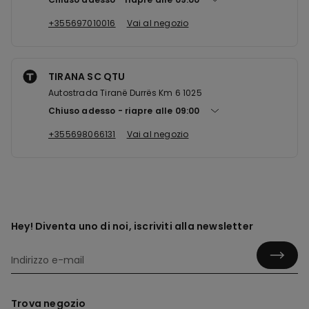
+355697010016
Vai al negozio
TIRANA SC QTU
Autostrada Tiranë Durrës Km 6 1025
Chiuso adesso
riapre alle
09:00
+355698066131
Vai al negozio
Hey! Diventa uno di noi, iscriviti alla newsletter
Trova negozio