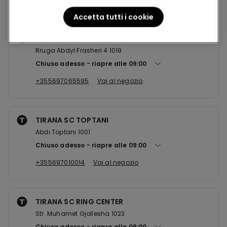
Accetta tutti i cookie
TIRANA RRUGA FRASHERI
Rruga Abdyl Frasheri 4 1019
Chiuso adesso
riapre alle
09:00
+355697065595
Vai al negozio
TIRANA SC TOPTANI
Abdi Toptani 1001
Chiuso adesso
riapre alle
09:00
+355697010014
Vai al negozio
TIRANA SC RING CENTER
Str. Muhamet Gjollesha 1023
Chiuso adesso
riapre alle
09:00