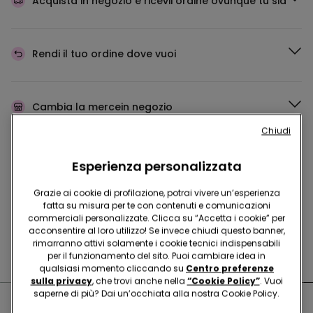
Acquista in negozio e ricevi
l’ordine ovunque tu sia
Rendi il tuo ordine
dove vuoi
Cambia la merce
in negozio
Chiudi
Programma Fedeltà
TEZENIS TALENT
Esperienza personalizzata
Grazie ai cookie di profilazione, potrai vivere un’esperienza
fatta su misura per te con contenuti e comunicazioni
commerciali personalizzate. Clicca su “Accetta i cookie” per
Hai domande sulle misure di sicurezza nei nostri store?
acconsentire al loro utilizzo! Se invece chiudi questo banner,
rimarranno attivi solamente i cookie tecnici indispensabili
Leggi le nostre FAQ
per il funzionamento del sito. Puoi cambiare idea in
qualsiasi momento cliccando su
Centro preferenze
sulla privacy
, che trovi anche nella
“Cookie Policy”
. Vuoi
saperne di più? Dai un’occhiata alla nostra Cookie Policy.
Negozi nelle vicinanze