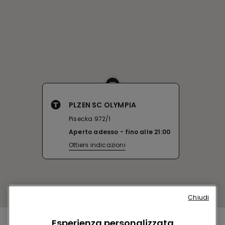
PLZEN SC OLYMPIA
Pisecka 972/1
Aperto adesso
fino alle
21:00
Ottieni indicazioni
Chiudi
Esperienza personalizzata