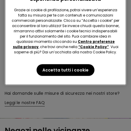
Acquista in negozio e ricevi
l’ordine ovunque tu sia
Grazie ai cookie di profilazione, potrai vivere un’esperienza
fatta su misura per te con contenuti e comunicazioni
commerciali personalizzate. Clicca su “Accetta i cookie” per
Rendi il tuo ordine
dove vuoi
acconsentire al loro utilizzo! Se invece chiudi questo banner,
rimarranno attivi solamente i cookie tecnici indispensabili
per il funzionamento del sito. Puoi cambiare idea in
qualsiasi momento cliccando su
Centro preferenze
Cambia la merce
in negozio
sulla privacy
, che trovi anche nella
“Cookie Policy”
. Vuoi
saperne di più? Dai un’occhiata alla nostra Cookie Policy.
Programma Fedeltà
TEZENIS TALENT
Accetta tutti i cookie
Hai domande sulle misure di sicurezza nei nostri store?
Leggi le nostre FAQ
Negozi nelle vicinanze