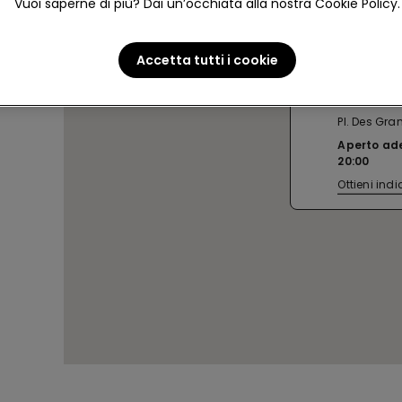
Vuoi saperne di più? Dai un’occhiata alla nostra Cookie Policy.
Accetta tutti i cookie
MONS SC
Pl. Des Gra
Aperto ad
20:00
Ottieni indi