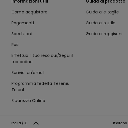
Informazioni utili
Guida al prodotto
Come acquistare
Guida alle taglie
Pagamenti
Guida allo stile
Spedizioni
Guida ai reggiseni
Resi
Effettua il tuo reso qui/Segui il
tuo ordine
Scrivici un'email
Programma fedeltà Tezenis
Talent
Sicurezza Online
Italia / €
Italian