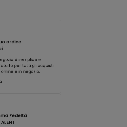
tuo ordine
oi
 negozio è semplice e
tuito per tutti gli acquisti
 online e in negozio.
iù
ma Fedeltà
TALENT