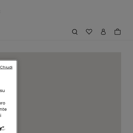
×
Chiudi
 su
oro
ente
i
y”
.