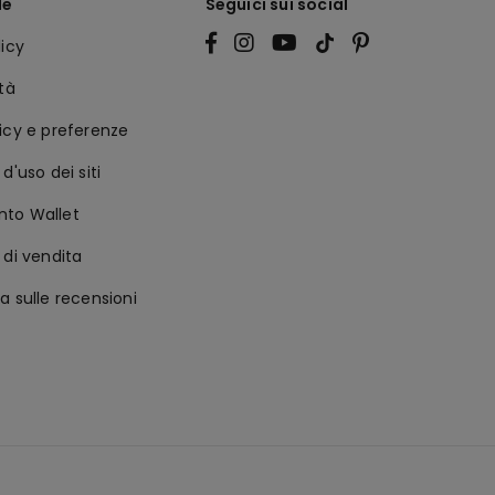
le
Seguici sui social
licy
ità
icy e preferenze
d'uso dei siti
to Wallet
 di vendita
a sulle recensioni