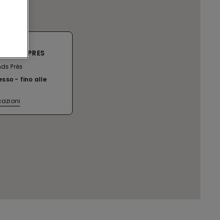
 GRAND PRES
nds Prés
esso
fino alle
cazioni