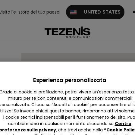
UNITED STATES
Visita l'e-store del tuo paese:
Esperienza personalizzata
Grazie ai cookie di profilazione, potrai vivere un’esperienza fatta
misura per te con contenuti e comunicazioni commerciali
personalizzate. Clicca su “Accetta i cookie” per acconsentire al l
tilizzo! Se invece chiudi questo banner, rimarranno attivi solam
i cookie tecnici indispensabili per il funzionamento del sito. Puo
cambiare idea in qualsiasi momento cliccando su
Centro
preferenze sulla privacy
, che trovi anche nella
“Cookie Polic