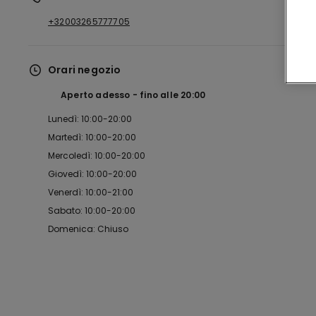
+32003265777705
Orari negozio
Aperto adesso
fino alle
20:00
Lunedì: 10:00-20:00
Martedì: 10:00-20:00
Mercoledì: 10:00-20:00
Giovedì: 10:00-20:00
Venerdì: 10:00-21:00
Sabato: 10:00-20:00
Domenica: Chiuso