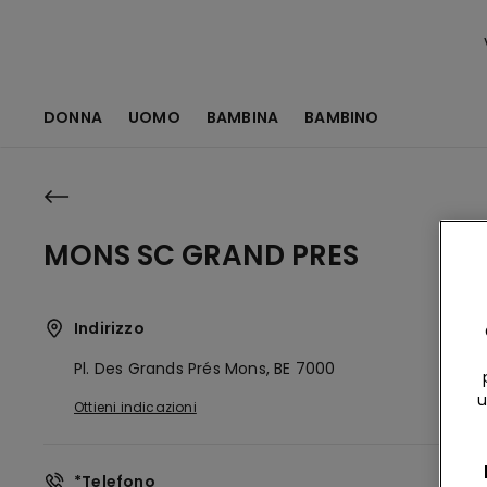
DONNA
UOMO
BAMBINA
BAMBINO
MONS SC GRAND PRES
Indirizzo
Pl. Des Grands Prés
Mons,
BE
7000
u
Ottieni indicazioni
*Telefono