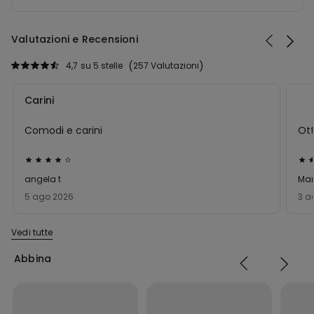
Valutazioni e Recensioni
4,7
su 5 stelle
257 Valutazioni
Carini
Comodi e carini
Ot
Valutato
Val
4
5
angela t
Mar
su
su
5 ago 2026
3 a
5
5
Vedi tutte
Abbina