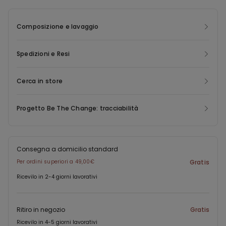
retro che garantisce comfort e una vestibilità adattabile. La
lunghezza sopra al ginocchio e la struttura del tessuto li
Composizione e lavaggio
rendono ideali per la stagione calda, perfetti per look casual
curati o per completare outfit essenziali dal carattere naturale e
contemporaneo.
Spedizioni e Resi
Cerca in store
Progetto Be The Change: tracciabilità
Consegna a domicilio standard
Per ordini superiori a 49,00€
Gratis
Ricevilo in 2-4 giorni lavorativi
Ritiro in negozio
Gratis
Ricevilo in 4-5 giorni lavorativi