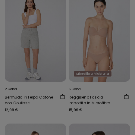
Microfibra Riciclata
2 Colori
5 Colori
Bermuda in Felpa Cotone
Reggiseno Fascia
con Coulisse
Imbottita in Microfibra
Riciclata New York
12,99 €
15,99 €