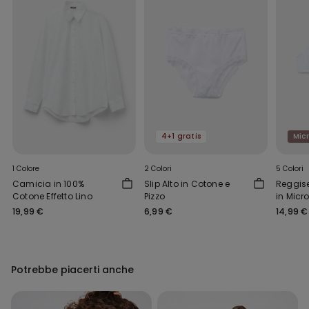
4+1 gratis
Micr
1 Colore
2 Colori
5 Colori
Camicia in 100%
Slip Alto in Cotone e
Reggis
Cotone Effetto Lino
Pizzo
in Micro
Wien
19,99 €
6,99 €
14,99 €
Potrebbe piacerti anche