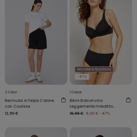
Microfibra Riciclata
-47%
2 Colori
1 Colore
Bermuda in Felpa Cotone
Bikini Balconcino
con Coulisse
Leggermente Imbottito
Arriccio Riciclato
12,99 €
16,99 €
9,00 €
-47%