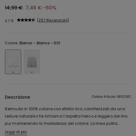
14,99 €
7,49 €
-50%
257 Recensioni
4,7
Colore:
Bianco -
Bianco - 001
Descrizione
Codice Articolo: 1WS1291C
Bermuda in 100% cotone con effetto lino, caratterizzati da una
texture naturale che richiama l’aspetto fresco e leggero del lino
pur mantenendo la morbidezza del cotone. La linea pulita
presenta una vita liscia sul davanti e un inserto elasticizzato sul
Leggi di più