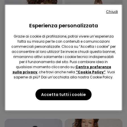
Chiudi
Esperienza personalizzata
Grazie ai cookie di profilazione, potrai vivere un’esperienza
fatta su misura per te con contenuti e comunicazioni
commerciali personalizzate. Clicca su “Accetta i cookie” per
acconsentire al loro utilizzo! Se invece chiudi questo banner,
rimarranno attivi solamente i cookie tecnici indispensabili
per il funzionamento del sito. Puoi cambiare idea in
Microfibra Riciclata
qualsiasi momento cliccando su
Centro preferenze
sulla privacy
, che trovi anche nella
“Cookie Policy”
. Vuoi
-40%
-50%
saperne di più? Dai un’occhiata alla nostra Cookie Policy.
1 Colore
1 Colore
Costume Intero Fascia con
Pantalone Trombetta in
Accetta tutti i cookie
Arriccio Micro Riciclata
Tela Elasticizzata
19,99 €
12,00 €
-40%
19,99 €
9,99 €
-50%