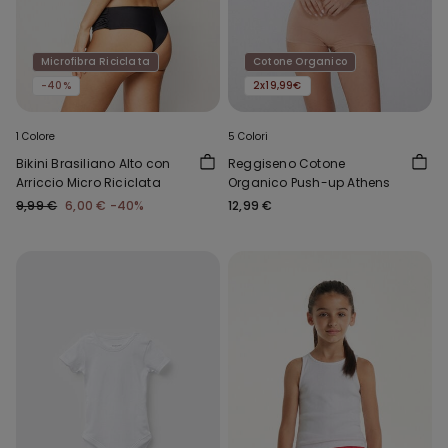
Microfibra Riciclata
Cotone Organico
-40%
2x19,99€
1 Colore
5 Colori
Bikini Brasiliano Alto con
Reggiseno Cotone
Arriccio Micro Riciclata
Organico Push-up Athens
9,99 €
6,00 €
-40%
12,99 €