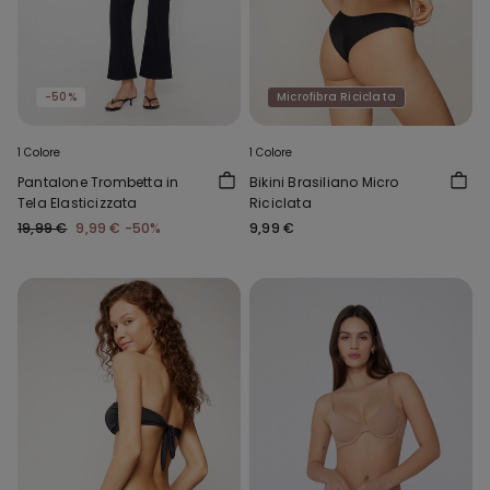
-50%
Microfibra Riciclata
1 Colore
1 Colore
Pantalone Trombetta in
Bikini Brasiliano Micro
Tela Elasticizzata
Riciclata
19,99 €
9,99 €
-50%
9,99 €