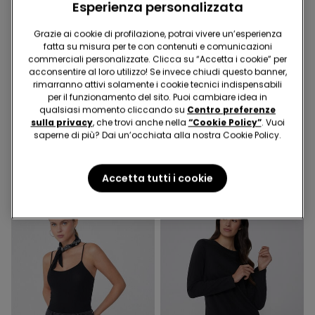
Esperienza personalizzata
Grazie ai cookie di profilazione, potrai vivere un’esperienza
fatta su misura per te con contenuti e comunicazioni
Microfibra Riciclata
commerciali personalizzate. Clicca su “Accetta i cookie” per
-40%
-50%
acconsentire al loro utilizzo! Se invece chiudi questo banner,
rimarranno attivi solamente i cookie tecnici indispensabili
per il funzionamento del sito. Puoi cambiare idea in
1 Colore
3 Colori
qualsiasi momento cliccando su
Centro preferenze
Costume Intero Fascia con
Pigiama Corto Basic Piping
sulla privacy
, che trovi anche nella
“Cookie Policy”
. Vuoi
Arriccio Micro Riciclata
in Cotone con Taschino
saperne di più? Dai un’occhiata alla nostra Cookie Policy.
19,99 €
12,00 €
-40%
16,99 €
8,49 €
-50%
Accetta tutti i cookie