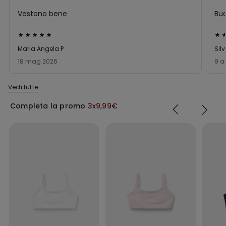
Vestono bene
Bu
Valutato
Val
5
5
Maria Angela P
Silv
su
su
18 mag 2026
9 a
5
5
Vedi tutte
Completa la promo
3x9,99€