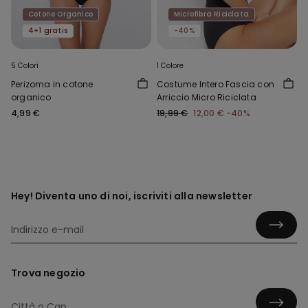
Cotone Organico
Microfibra Riciclata
4+1 gratis
-40%
5 Colori
1 Colore
Perizoma in cotone
Costume Intero Fascia con
organico
Arriccio Micro Riciclata
4,99 €
19,99 €
12,00 €
-40%
Hey! Diventa uno di noi, iscriviti alla newsletter
Trova negozio