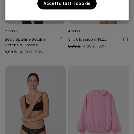
Accetta tutti i cookie
-50%
-33%
2 Colori
4 Colori
Body Spalline Sottili in
Slip Classico in Pizzo
Cotone a Costine
5,99 €
4,00 €
-33%
9,99 €
4,99 €
-50%