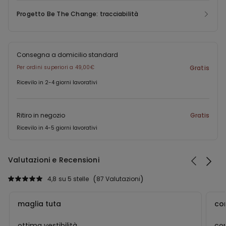
Progetto Be The Change: tracciabilità
Consegna a domicilio standard
Per ordini superiori a 49,00€
Gratis
Ricevilo in 2-4 giorni lavorativi
Ritiro in negozio
Gratis
Ricevilo in 4-5 giorni lavorativi
Valutazioni e Recensioni
4,8
su 5 stelle
87 Valutazioni
maglia tuta
co
ottima vestibilità
co