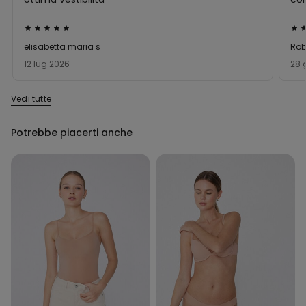
Valutato
Val
5
5
elisabetta maria s
Rob
su
su
12 lug 2026
28 
5
5
Vedi tutte
Potrebbe piacerti anche