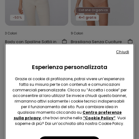
Cotone Organico
-50%
4+1 gratis
3 Colori
9 Colori
Body con Spalline Sottili in
Brasiliana Senza Cuciture
Microfibra
in Cotone Organico
Chiudi
12,99 €
6,49 €
-50%
4,99 €
Esperienza personalizzata
Grazie ai cookie di profilazione, potrai vivere un’esperienza
fatta su misura per te con contenuti e comunicazioni
commerciali personalizzate. Clicca su “Accetta i cookie” per
acconsentire al loro utilizzo! Se invece chiudi questo banner,
rimarranno attivi solamente i cookie tecnici indispensabili
per il funzionamento del sito. Puoi cambiare idea in
qualsiasi momento cliccando su
Centro preferenze
sulla privacy
, che trovi anche nella
“Cookie Policy”
. Vuoi
saperne di più? Dai un’occhiata alla nostra Cookie Policy.