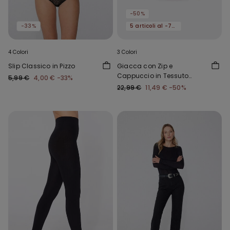
-50%
-33%
5 articoli al -70%
4 Colori
3 Colori
Slip Classico in Pizzo
Giacca con Zip e
Cappuccio in Tessuto
5,99 €
4,00 €
-33%
Tecnico Bimbi Unisex
22,99 €
11,49 €
-50%