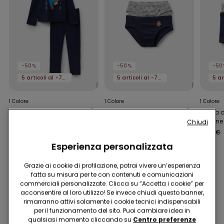
-50%
-50%
-50
5 articoli al -70%
5 articoli al -70%
1 Colore
1 Colore
1 Colore
Pigiama Lungo in
2 Paia di Slip Bimbo
2 Paia 
Cotone Stampa Super
Cotone Stampa Super
Cotone
Chiudi
Mario
Mario
Mario
19,99 €
9,99 €
-50%
9,99 €
4,99 €
-50%
9,99 €
Esperienza personalizzata
Grazie ai cookie di profilazione, potrai vivere un’esperienza
Potrebbe piacerti anche
fatta su misura per te con contenuti e comunicazioni
commerciali personalizzate. Clicca su “Accetta i cookie” per
acconsentire al loro utilizzo! Se invece chiudi questo banner,
rimarranno attivi solamente i cookie tecnici indispensabili
per il funzionamento del sito. Puoi cambiare idea in
qualsiasi momento cliccando su
Centro preferenze