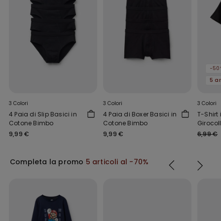
-50
3 Colori
3 Colori
3 Colori
4 Paia di Slip Basici in
4 Paia di Boxer Basici in
T-Shirt
Cotone Bimbo
Cotone Bimbo
Girocol
Bimbo
9,99 €
9,99 €
6,99 €
Completa la promo
5 articoli al -70%