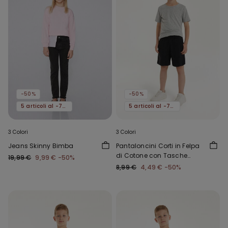
-50%
-50%
5 articoli al -70%
5 articoli al -70%
3 Colori
3 Colori
Jeans Skinny Bimba
Pantaloncini Corti in Felpa
di Cotone con Tasche
19,99 €
9,99 €
-50%
Bimbo
8,99 €
4,49 €
-50%