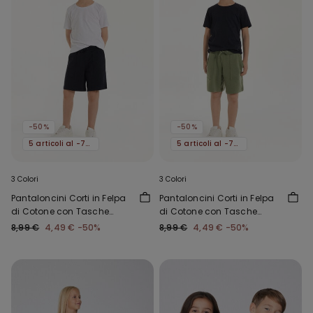
-50%
-50%
5 articoli al -70%
5 articoli al -70%
3 Colori
3 Colori
Pantaloncini Corti in Felpa
Pantaloncini Corti in Felpa
di Cotone con Tasche
di Cotone con Tasche
Bimbo
Bimbo
8,99 €
4,49 €
-50%
8,99 €
4,49 €
-50%