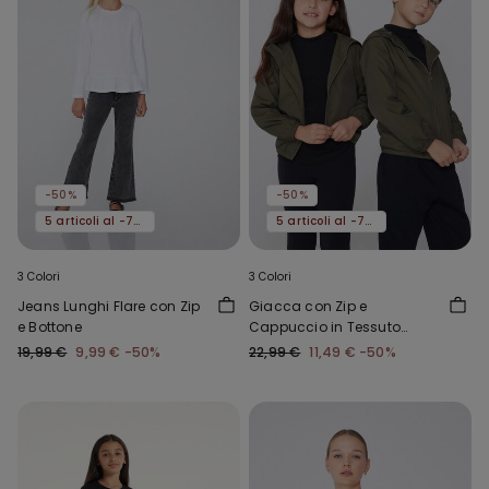
-50%
-50%
5 articoli al -70%
5 articoli al -70%
3 Colori
3 Colori
Jeans Lunghi Flare con Zip
Giacca con Zip e
e Bottone
Cappuccio in Tessuto
Tecnico Bimbi Unisex
19,99 €
9,99 €
-50%
22,99 €
11,49 €
-50%