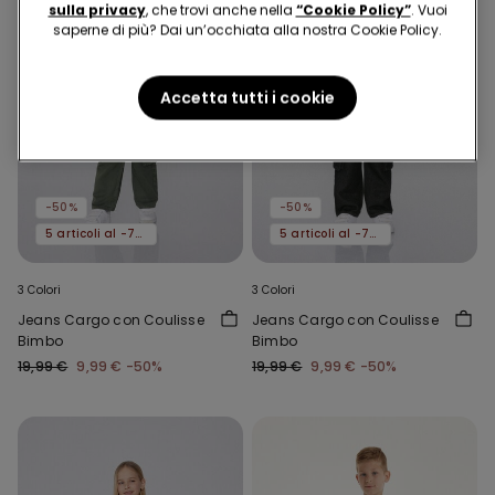
sulla privacy
, che trovi anche nella
“Cookie Policy”
. Vuoi
saperne di più? Dai un’occhiata alla nostra Cookie Policy.
Accetta tutti i cookie
-50%
-50%
5 articoli al -70%
5 articoli al -70%
3 Colori
3 Colori
Jeans Cargo con Coulisse
Jeans Cargo con Coulisse
Bimbo
Bimbo
19,99 €
9,99 €
-50%
19,99 €
9,99 €
-50%