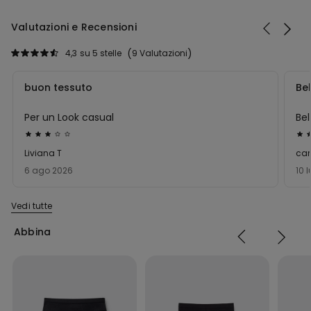
Valutazioni e Recensioni
4,3
su 5 stelle
9 Valutazioni
buon tessuto
Bel
Per un Look casual
Bel
Valutato
Val
3
5
Liviana T
car
su
su
6 ago 2026
10 
5
5
Vedi tutte
Abbina