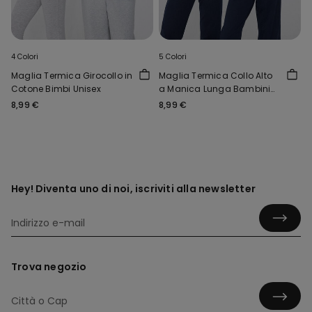
4 Colori
5 Colori
Maglia Termica Girocollo in
Maglia Termica Collo Alto
Cotone Bimbi Unisex
a Manica Lunga Bambini
Unisex
8,99 €
8,99 €
Hey! Diventa uno di noi, iscriviti alla newsletter
Trova negozio