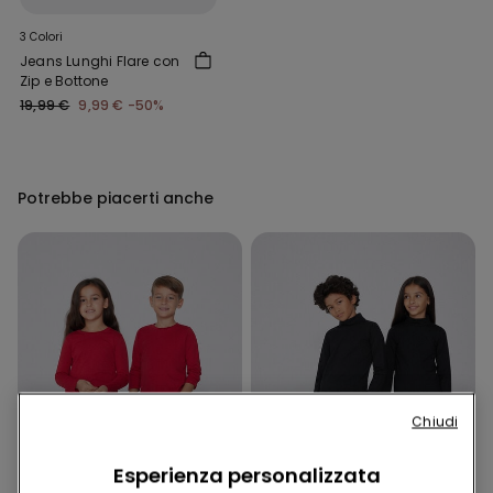
3 Colori
Jeans Lunghi Flare con
Zip e Bottone
19,99 €
9,99 €
-50%
Potrebbe piacerti anche
Chiudi
Esperienza personalizzata