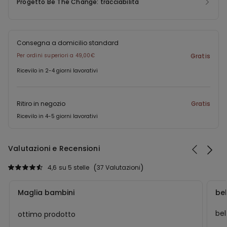
Progetto Be The Change: tracciabilità
Consegna a domicilio standard
Per ordini superiori a 49,00€
Gratis
Ricevilo in 2-4 giorni lavorativi
Ritiro in negozio
Gratis
Ricevilo in 4-5 giorni lavorativi
Valutazioni e Recensioni
4,6
su 5 stelle
37 Valutazioni
Maglia bambini
bel
bel
ottimo prodotto