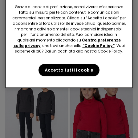
Grazie ai cookie di profilazione, potrai vivere un’esperienza
fatta su misura per te con contenuti e comunicazioni
2x9,99€
commerciali personalizzate. Clicca su “Accetta i cookie” per
acconsentire al loro utilizzo! Se invece chiudi questo banner,
rimarranno attivi solamente i cookie tecnici indispensabili
6 Colori
5 Colori
per il funzionamento del sito. Puoi cambiare idea in
Maglia Cotone Manica
Maglia Termica Collo Alto
qualsiasi momento cliccando su
Centro preferenze
Lunga Bambini Unisex
a Manica Lunga Bambini
sulla privacy
, che trovi anche nella
“Cookie Policy”
. Vuoi
Unisex
5,99 €
8,99 €
saperne di più? Dai un’occhiata alla nostra Cookie Policy.
Accetta tutti i cookie