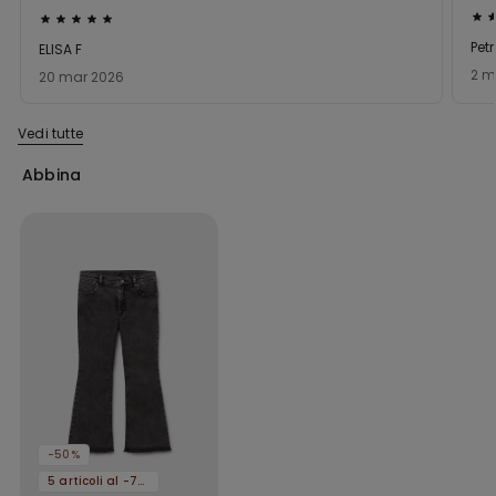
Val
Valutato
5
5
Pet
ELISA F
su
su
2 m
20 mar 2026
5
5
Vedi tutte
Abbina
-50%
5 articoli al -70%