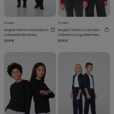
4 Colori
5 Colori
Maglia Termica Girocollo in
Maglia Termica Collo Alto
Cotone Bimbi Unisex
a Manica Lunga Bambini
Unisex
8,99 €
8,99 €