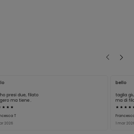
llo
bello
ho presi due, filato
taglia gi
ggero ma tiene
ma di fil
do. veste giusto
utato
Valutato
5
ncesca T
Francesc
su
ar 2026
1 mar 202
5