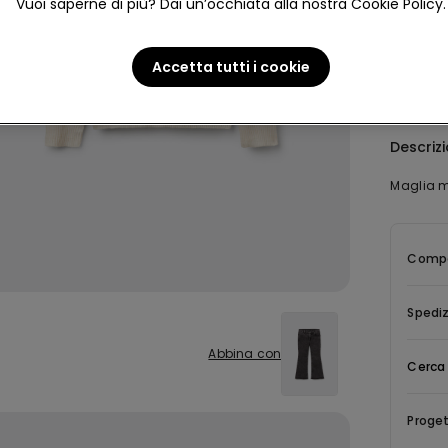
Vuoi saperne di più? Dai un’occhiata alla nostra Cookie Policy.
Accetta tutti i cookie
Descriz
Maglia m
Compo
Spediz
Abbina con
Cerca 
Proget