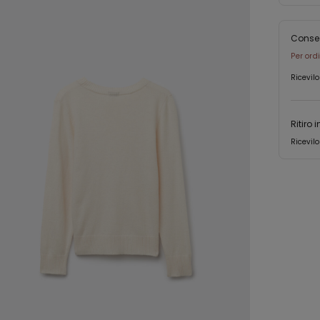
Conse
Per ord
Ricevilo
Ritiro 
Ricevilo