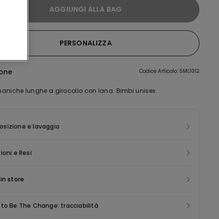
AGGIUNGI ALLA BAG
PERSONALIZZA
ione
Codice Articolo: 5ML1012
aniche lunghe a girocollo con lana. Bimbi unisex.
sizione e lavaggio
ioni e Resi
in store
to Be The Change: tracciabilità