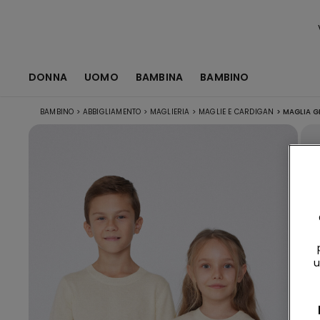
DONNA
UOMO
BAMBINA
BAMBINO
BAMBINO
>
ABBIGLIAMENTO
>
MAGLIERIA
>
MAGLIE E CARDIGAN
>
MAGLIA GI
u