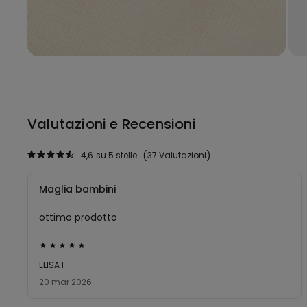
Valutazioni e Recensioni
4,6
su 5 stelle
37 Valutazioni
Maglia bambini
ottimo prodotto
Valutato
5
ELISA F
su
20 mar 2026
5