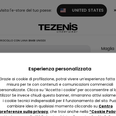
UNITED STATES
Visita l'e-store del tuo paese:
ROCOLLO CON LANA BIMBI UNISEX
Maglia
Girocol
con La
Esperienza personalizzata
Bimbi
Unisex
Grazie ai cookie di profilazione, potrai vivere un’esperienza fatta
misura per te con contenuti e comunicazioni commerciali
personalizzate. Clicca su “Accetta i cookie” per acconsentire al l
4,6
tilizzo! Se invece chiudi questo banner, rimarranno attivi solam
Ci dispi
i cookie tecnici indispensabili per il funzionamento del sito. Puo
quindi 
cambiare idea in qualsiasi momento cliccando su
Centro
preferenze sulla privacy
, che trovi anche nella
“Cookie Polic