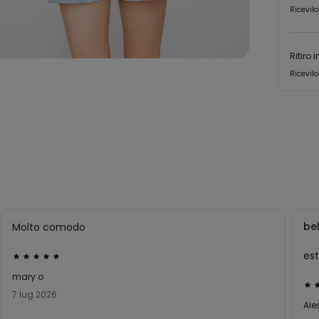
Ricevilo
Ritiro 
Ricevilo
bel
Molto comodo
Valutato
5
mary o
Val
su
7 lug 2026
5
5
Ale
su