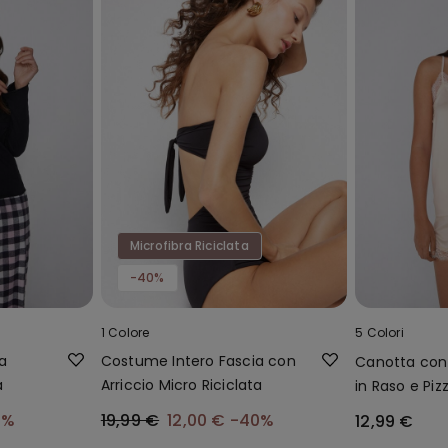
Microfibra Riciclata
-40%
1 Colore
5 Colori
a
Costume Intero Fascia con
Canotta con S
a
Arriccio Micro Riciclata
in Raso e Piz
0%
19,99 €
12,00 €
-40%
12,99 €