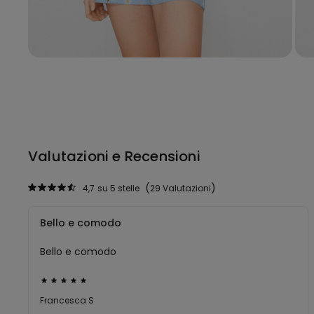
Valutazioni e Recensioni
4,7
su 5 stelle
29 Valutazioni
Bello e comodo
Bello e comodo
Valutato
5
Francesca S
su