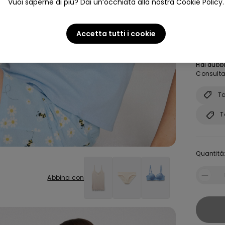
Vuoi saperne di più? Dai un’occhiata alla nostra Cookie Policy.
Taglia:
A
Accetta tutti i cookie
S
Hai dubbi
Consulta 
Ta
T
Quantità
Abbina con