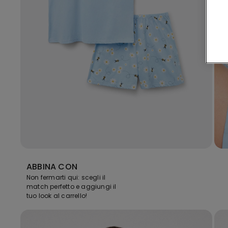
ABBINA CON
Non fermarti qui: scegli il
match perfetto e aggiungi il
tuo look al carrello!