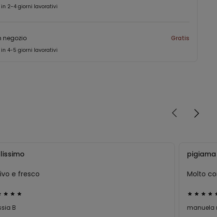
 in 2-4 giorni lavorativi
in negozio
Gratis
 in 4-5 giorni lavorativi
lissimo
pigiama
estivo e fresco
Molto c
utato
Valutato
5
ssia B
manuela
su