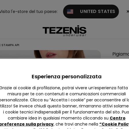
UNITED STATES
Visita l'e-store del tuo paese:
 STAMPA API
Pigiam
Corto
Coton
Esperienza personalizzata
Stamp
Api
Grazie ai cookie di profilazione, potrai vivere un’esperienza fatta
misura per te con contenuti e comunicazioni commerciali
personalizzate. Clicca su “Accetta i cookie” per acconsentire al l
4,7
tilizzo! Se invece chiudi questo banner, rimarranno attivi solam
i cookie tecnici indispensabili per il funzionamento del sito. Puo
cambiare idea in qualsiasi momento cliccando su
Centro
Colore:
preferenze sulla privacy
, che trovi anche nella
“Cookie Polic