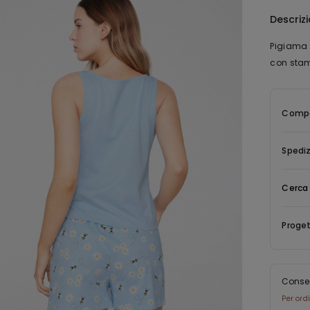
Descriz
Pigiama 
con stamp
Compo
Spediz
Cerca 
Proget
Conse
Per ord