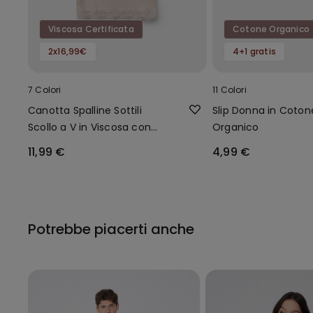
Viscosa Certificata
Cotone Organico
2x16,99€
4+1 gratis
7 Colori
11 Colori
Canotta Spalline Sottili
Slip Donna in Coton
Scollo a V in Viscosa con
Organico
Pizzo
11,99 €
4,99 €
Potrebbe piacerti anche