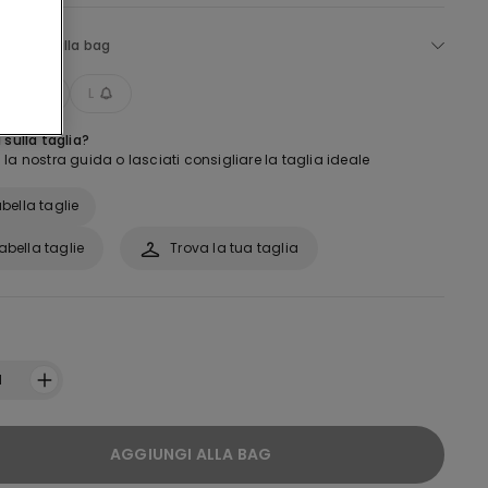
ggiungi alla bag
M
L
 sulla taglia?
la nostra guida o lasciati consigliare la taglia ideale
bella taglie
abella taglie
Trova la tua taglia
:
1
AGGIUNGI ALLA BAG