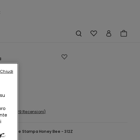
×
a
Chiudi
e
a
 su
oro
29 Recensioni
ente
i
-
Angel Blue Stampa Honey Bee - 312Z
y”
.