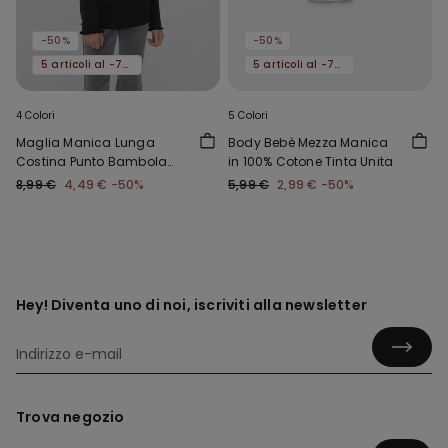
-50%
-50%
5 articoli al -70%
5 articoli al -70%
4 Colori
5 Colori
Maglia Manica Lunga
Body Bebè Mezza Manica
Costina Punto Bambola
in 100% Cotone Tinta Unita
Girocollo Bimba
8,99 €
4,49 €
-50%
5,99 €
2,99 €
-50%
Hey! Diventa uno di noi, iscriviti alla newsletter
Trova negozio