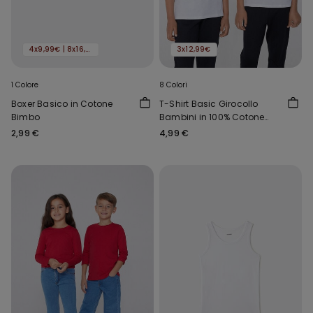
4x9,99€ | 8x16,99€
3x12,99€
1 Colore
8 Colori
Boxer Basico in Cotone
T-Shirt Basic Girocollo
Bimbo
Bambini in 100% Cotone
Unisex
2,99 €
4,99 €