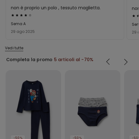
non è proprio un polo , tessuto maglietta.
non
Valutato
Val
4
3
Sema A
Se
su
su
29 ago 2025
29 
5
5
Vedi tutte
Completa la promo
5 articoli al -70%
-50%
-50%
-50