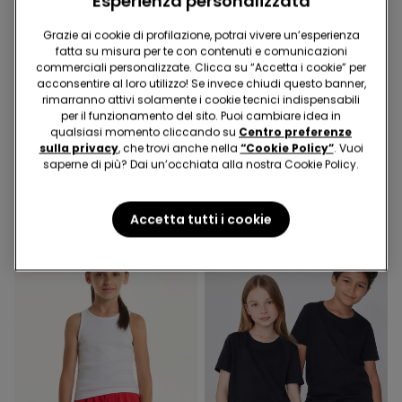
Esperienza personalizzata
Grazie ai cookie di profilazione, potrai vivere un’esperienza
-50%
fatta su misura per te con contenuti e comunicazioni
commerciali personalizzate. Clicca su “Accetta i cookie” per
3x12,99€
5 articoli al -70%
acconsentire al loro utilizzo! Se invece chiudi questo banner,
rimarranno attivi solamente i cookie tecnici indispensabili
8 Colori
5 Colori
per il funzionamento del sito. Puoi cambiare idea in
qualsiasi momento cliccando su
Centro preferenze
T-Shirt Basic Girocollo
Body Bebè Mezza Manica
sulla privacy
, che trovi anche nella
“Cookie Policy”
. Vuoi
Bambini in 100% Cotone
in 100% Cotone Tinta Unita
saperne di più? Dai un’occhiata alla nostra Cookie Policy.
Unisex
4,99 €
5,99 €
2,99 €
-50%
Accetta tutti i cookie