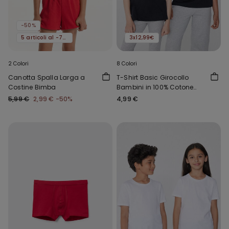
-50%
5 articoli al -70%
3x12,99€
2 Colori
8 Colori
Canotta Spalla Larga a
T-Shirt Basic Girocollo
Costine Bimba
Bambini in 100% Cotone
Unisex
5,99 €
2,99 €
-50%
4,99 €