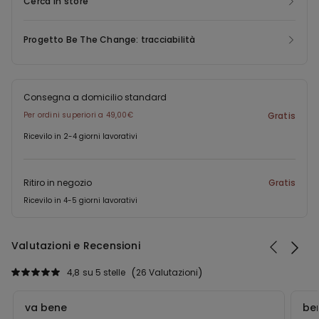
Cerca in store
Progetto Be The Change: tracciabilità
Consegna a domicilio standard
Per ordini superiori a 49,00€
Gratis
Ricevilo in 2-4 giorni lavorativi
Ritiro in negozio
Gratis
Ricevilo in 4-5 giorni lavorativi
Valutazioni e Recensioni
4,8
su 5 stelle
26 Valutazioni
va bene
be