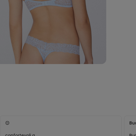
😊
Buo
confortevoli a
Buo