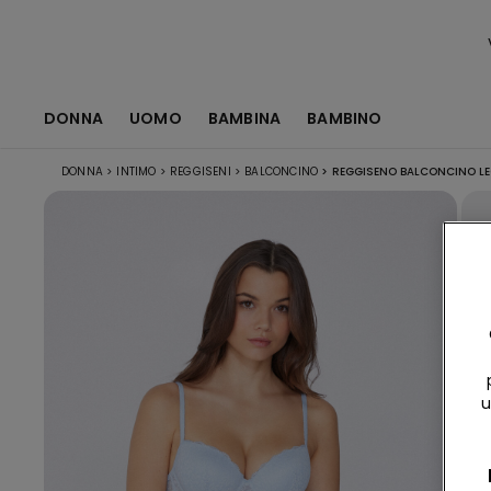
DONNA
UOMO
BAMBINA
BAMBINO
DONNA
>
INTIMO
>
REGGISENI
>
BALCONCINO
>
REGGISENO BALCONCINO LEG
u