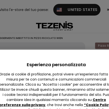
UNITED STATES
Visita l'e-store del tuo paese:
GERMENTE IMBOTTITO IN PIZZO RICICLATO WIEN
Pizzo R
Reggis
Balcon
Esperienza personalizzata
Legge
Grazie ai cookie di profilazione, potrai vivere un’esperienza fatta
Imbotti
misura per te con contenuti e comunicazioni commerciali
Pizzo
personalizzate. Clicca su “Accetta i cookie” per acconsentire al l
tilizzo! Se invece chiudi questo banner, rimarranno attivi solam
Ricicla
i cookie tecnici indispensabili per il funzionamento del sito. Puo
Wien
cambiare idea in qualsiasi momento cliccando su
Centro
preferenze sulla privacy
, che trovi anche nella
“Cookie Polic