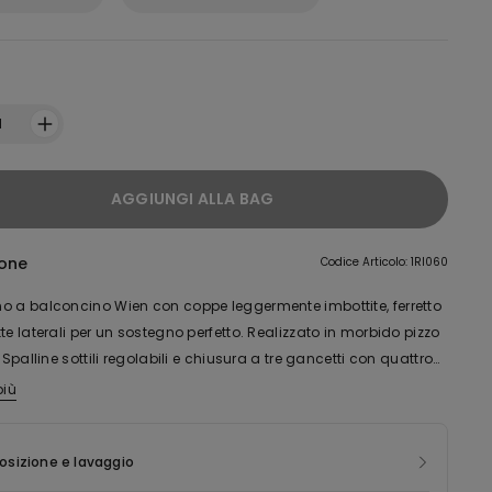
:
1
AGGIUNGI ALLA BAG
ione
Codice Articolo: 1RI060
o a balconcino Wien con coppe leggermente imbottite, ferretto
te laterali per un sostegno perfetto. Realizzato in morbido pizzo
. Spalline sottili regolabili e chiusura a tre gancetti con quattro
.
più
mide del pizzo di questo prodotto è realizzata con filato 100%
, derivante dalla ri-lavorazione di scarti tessili che non hanno
aggiunto il consumatore finale.
sizione e lavaggio