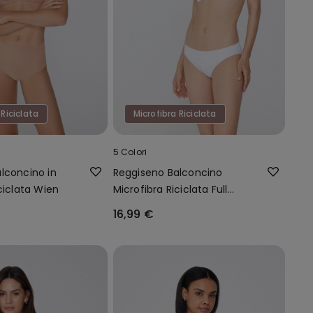
 Riciclata
Microfibra Riciclata
5 Colori
lconcino in
Reggiseno Balconcino
ciclata Wien
Microfibra Riciclata Full
Coverage Prague
16,99 €