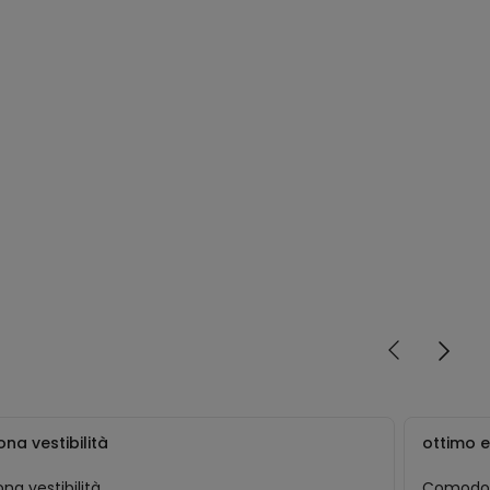
na vestibilità
ottimo 
na vestibilità
Comodo 