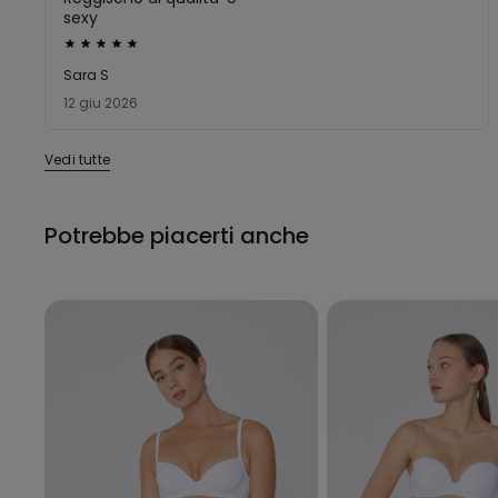
sexy
Valutato
5
Sara S
su
12 giu 2026
5
Vedi tutte
Potrebbe piacerti anche