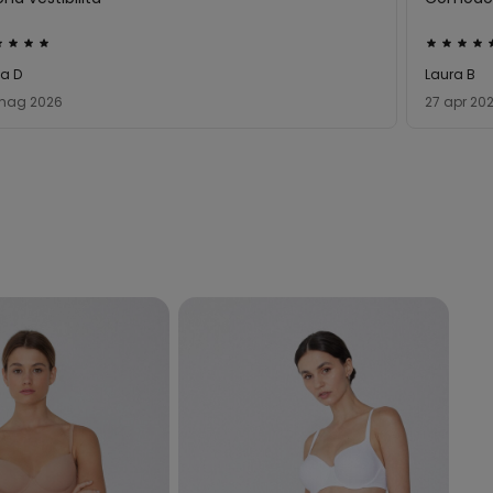
utato
Valutato
5
ia D
Laura B
su
mag 2026
27 apr 20
5