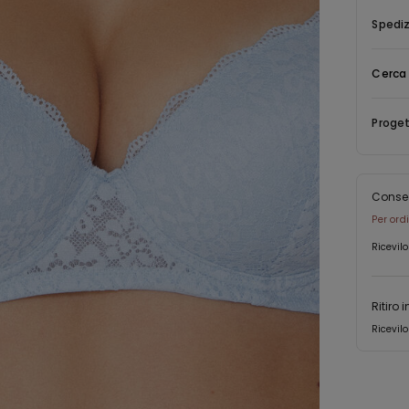
Spediz
Cerca 
Proget
Conse
Per ord
Ricevilo
Ritiro 
Ricevilo