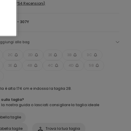
754 Recensioni
-
Light Sky - 307Y
ggiungi alla bag
2C
2D
2E
3B
3C
3E
4B
4C
4D
5B
a è alta 174 cm e indossa la taglia 2B.
 sulla taglia?
la nostra guida o lasciati consigliare la taglia ideale
bella taglie
abella taglie
Trova la tua taglia