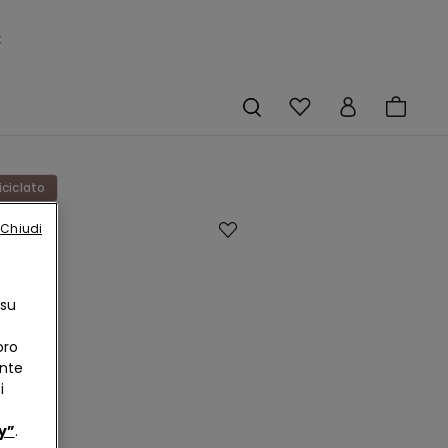
×
iciclato
Chiudi
eno
cino
rmente
 su
to in
oro
ente
to
i
y”
.