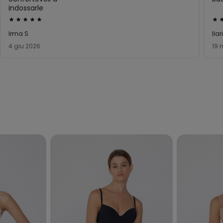
indossarle
Valutato
Val
5
5
Irma S
Ilar
su
su
4 giu 2026
19 
5
5