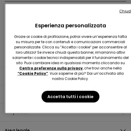
Chiud
Trova negozio
Esperienza personalizzata
Grazie ai cookie di profilazione, potrai vivere un’esperienza fatta
su misura per te con contenuti e comunicazioni commerciali
personalizzate. Clicca su “Accetta i cookie” per acconsentire al
loro utilizzo! Se invece chiudi questo banner, rimarranno attivi
solamente i cookie tecnici indispensabili per il funzionamento del
sito. Puoi cambiare idea in qualsiasi momento cliccando su
Centro preferenze sulla privacy
, che trovi anche nella
“Cookie Policy”
. Vuoi saperne di più? Dai un’occhiata alla
Informazioni utili
nostra Cookie Policy.
Guida al prodotto
Accetta tutti i cookie
Corporate
Area legale