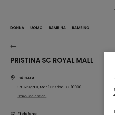
DONNA
UOMO
BAMBINA
BAMBINO
PRISTINA SC ROYAL MALL
Indirizzo
Str. Rruga B, Mat 1
Pristina,
XK
10000
u
Ottieni indicazioni
*Telefono