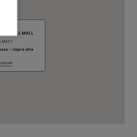
 SC ROYAL MALL
, MAT 1
esso
riapre alle
cazioni