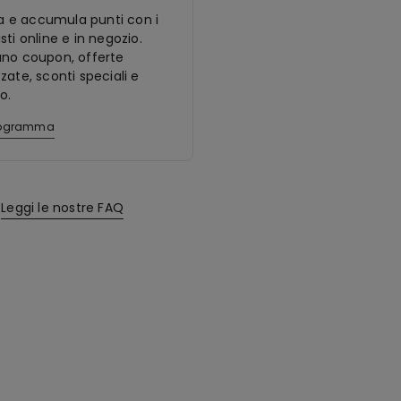
ora e accumula punti con i
sti online e in negozio.
ano coupon, offerte
zate, sconti speciali e
o.
programma
Leggi le nostre FAQ