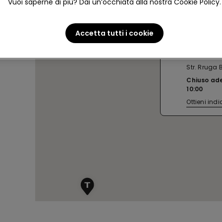
Vuoi saperne di più? Dai un’occhiata alla nostra Cookie Policy.
Accetta tutti i cookie
PRISTINA
Str. Rruga B
Chiuso ad
10:00
Ottieni indi