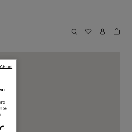
×
Chiudi
 su
oro
ente
i
y”
.