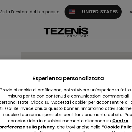
UNITED STATES
Visita l'e-store del tuo paese:
Esperienza personalizzata
Grazie ai cookie di profilazione, potrai vivere un’esperienza fatta
misura per te con contenuti e comunicazioni commerciali
personalizzate. Clicca su “Accetta i cookie” per acconsentire al l
tilizzo! Se invece chiudi questo banner, rimarranno attivi solam
i cookie tecnici indispensabili per il funzionamento del sito. Puo
cambiare idea in qualsiasi momento cliccando su
Centro
preferenze sulla privacy
, che trovi anche nella
“Cookie Polic