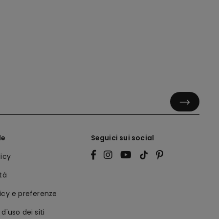
le
Seguici sui social
licy
ità
icy e preferenze
d'uso dei siti