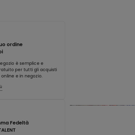
tuo ordine
oi
 negozio è semplice e
tuito per tutti gli acquisti
 online e in negozio.
iù
ma Fedeltà
TALENT